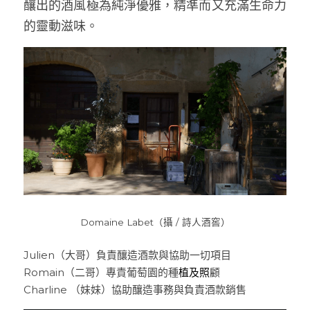
釀出的酒風極為純淨優雅，精準而又充滿生命力
Le Petit Domaine de Gimios
Weightstone 威石東酒莊
的靈動滋味。
Domaine du Pas de lEscalette
Domaine Leon Barral
Domaine Gardiés
Domaine Gauby
Domaine Labet（攝 / 詩人酒窖）
Julien（大哥）負責釀造酒款與協助一切項目
Romain（二哥）專責葡萄園的種
植及照
顧
Charline （妹妹）協助釀造事務與負責酒款銷售