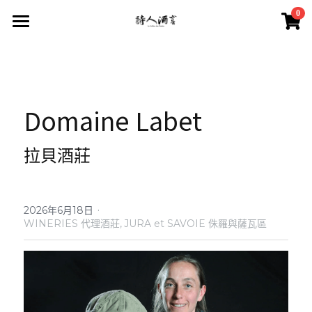
×
0
商品分類
首頁
所有商品分類
葡萄酒 Wines
品酒活動與餐酒會 Wine Events
Domaine Labet
2026 中秋禮盒
所有分類
2026 中秋精選禮盒
最新消息 News
拉貝酒莊
2026 Labet 套組
雙瓶禮盒
酒莊 Wineries
阿爾薩斯 Alsace
單瓶禮盒
·
更多
2026年6月18日
WINERIES 代理酒莊,
JURA et SAVOIE ​侏羅與薩瓦區
香檳區 Champagne
Du Vin aux Liens
威石東聯名 Bī-lâi II
搜索
布根地 Bourgogne - 夏布利 Chablis
Domaine Zind-Humbrecht
Dom Pérignon
品酒會與餐酒會 Events
布根地 Bourgogne - 夜丘區 Côte de
Domaine Schoffit
Champagne Barrat-Masson
Domaine Daniel-Etienne Defaix
酒器 Accessories