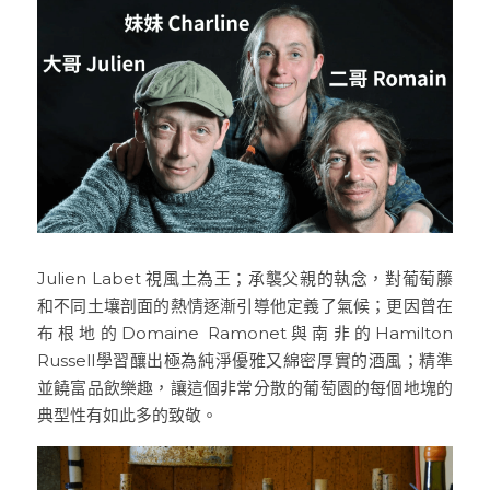
Julien Labet 視風土為王；承襲父親的執念，對葡萄藤
和不同土壤剖面的熱情逐漸引導他定義了氣候；更因曾在
布根地的Domaine Ramonet與南非的Hamilton 
Russell學習釀出極為純淨優雅又綿密厚實的酒風；精準
並饒富品飲樂趣，讓這個非常分散的葡萄園的每個地塊的
典型性有如此多的致敬。