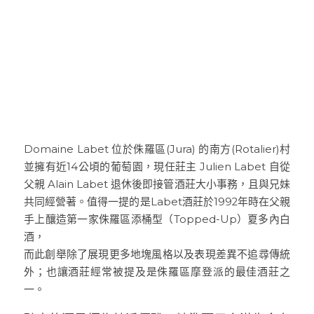
普羅旺斯 Provence
Catherine et Patrick Bottex
Cros des Calades
Domaine des Graves d Ardonnéau
諾曼第 Normandy
Domaine Labet
Domaine Montirius
Château Climes
Clos de lOurs
羅亞爾河 - 南特 Loire - Pays Nantais
Domaine Berthet-Bondet
Cave de Tain
Champ des Treilles
Eric Bordelet
羅亞爾河 - 安如 Loire - Anjou
Château Surain
Complémen'Terre
羅亞爾河 - 都漢 Loire - Touraine
Château Dompierre
Eric Morgat
Domaine Labet 位於侏羅區(Jura) 的南方(Rotalier)村
並擁有近14公頃的葡萄園，現任莊主 Julien Labet 自從
羅亞爾河 - 中央區 Loire - Centre
Terre de lElu
Domaine des Grandes Esperances
父親 Alain Labet 退休後即接管酒莊大小事務，且與兄妹
共同經營著。值得一提的是Labet酒莊於1992年時在父親
朗格多克胡西雍 Languedoc-Roussillon
Chateau de Fosse-Seche
Domaine de Cezin
Vincent Pinard
手上釀造第一家侏羅區添桶型（Topped-Up）夏多內白
酒，
科西嘉 Corsica
Domaine de Bablut
Julien Coutois
Domaine Fouassier
Domaine Pujol
而此創舉除了展現更多地塊風格以及表現差異不追尋傳統
西南區 Sud-Ouest
Domaine des Pothiers
Domaine Vial-Magneres
Domaine Vico / Clos Venturi
外；也讓酒莊經常被提及是侏羅區摩登派的最佳酒莊之
一。
台灣 Taiwan
Domaine Peyre Rose
Domaine Comte Abbatucci
Clos Thou