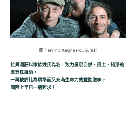
Nuits
F. Meyer
Champagne Bauget-Jouette
Bailly Lapierre
夥伴 Partners
布根地 Bourgogne - 伯恩丘 Côte de
Domaine Tortochot
Beaune-1
Champagne A.Bergère
Alain Hudelot-Noëllat
布根地 Bourgogne - 伯恩丘 Côte de
Pierre Boisson
Beaune-2
Charles Van Canneyt
Domaine Jacques Prieur
圖 / en.montagnes-du-jura.fr
布根地 Bourgogne - 夏隆內丘 Côte
Albert Morot
Recrue des Sens
Chalonnaise
Pierre Girardin
拉貝酒莊以家族姓氏為名，致力呈現自然、風土、純淨的
Aurélien Verdet
布根地 Bourgogne - 馬貢內 Mâconnais
Les Champs de Thémis
摩登侏羅酒。
Maxime Dubuet-Boillot
一再被評比為精準而又充滿生命力的靈動滋味。
Domaine Dugat-Py
薄酒萊 Beaujolais
Roc Breïa
國際上早已一瓶難求！
Domaine Nicolas Rossignol
Antoine Lienhardt
侏羅與薩瓦區 Jura et Savoie
Domaine du Clos des Rocs
Domaine Saint-Cyr
Domaine Nicolas Perrault
Domaine Audiffred
隆河 Rhône
Domaine Nicolas Maillet
Bonnet Cotton
Les Bottes Rouges
Justin Girardin
波爾多 Bordeaux
Maison Philippe Grisard
Château Fortia
Domaine Bonnardot