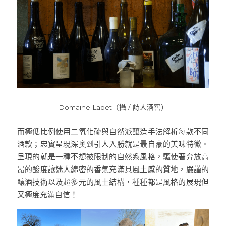
Domaine Labet（攝 / 詩人酒窖）
而極低比例使用二氧化硫與自然派釀造手法解析每款不同
酒款；忠實呈現深奧到引人入勝就是最自豪的美味特徵。
呈現的就是一種不想被限制的自然系風格，驅使著奔放高
昂的酸度讓迷人綿密的香氣充滿具風土感的質地，嚴謹的
釀酒技術以及超多元的風土結構，種種都是風格的展現但
又極度充滿自信！