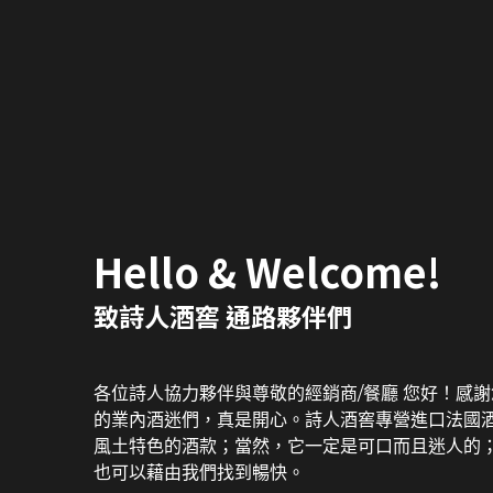
Hello & Welcome!  
致詩人酒窖 通路夥伴們
各位詩人協力夥伴與尊敬的經銷商/餐廳 您好！感
的業內酒迷們，真是開心。詩人酒窖專營進口法國酒
風土特色的酒款；當然，它一定是可口而且迷人的
也可以藉由我們找到暢快。