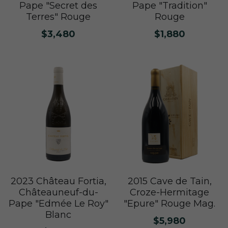
Nuits
Pape "Secret des
Pape "Tradition"
Terres" Rouge
Rouge
F. Meyer
Champagne Bauget-Jouette
Bailly Lapierre
夥伴 Partners
布根地 Bourgogne - 伯恩丘 Côte de
Domaine Tortochot
$3,480
$1,880
Beaune-1
Champagne A.Bergère
Alain Hudelot-Noëllat
布根地 Bourgogne - 伯恩丘 Côte de
Pierre Boisson
Beaune-2
Charles Van Canneyt
Domaine Jacques Prieur
布根地 Bourgogne - 夏隆內丘 Côte
Albert Morot
Recrue des Sens
Chalonnaise
Pierre Girardin
Aurélien Verdet
布根地 Bourgogne - 馬貢內 Mâconnais
Les Champs de Thémis
Maxime Dubuet-Boillot
Domaine Dugat-Py
薄酒萊 Beaujolais
Roc Breïa
Domaine Nicolas Rossignol
Antoine Lienhardt
侏羅與薩瓦區 Jura et Savoie
Domaine du Clos des Rocs
Domaine Saint-Cyr
Domaine Nicolas Perrault
2023 Château Fortia,
2015 Cave de Tain,
Domaine Audiffred
隆河 Rhône
Domaine Nicolas Maillet
Bonnet Cotton
Les Bottes Rouges
Châteauneuf-du-
Croze-Hermitage
Justin Girardin
Pape "Edmée Le Roy"
"Epure" Rouge Mag.
波爾多 Bordeaux
Maison Philippe Grisard
Château Fortia
Blanc
$5,980
Domaine Bonnardot