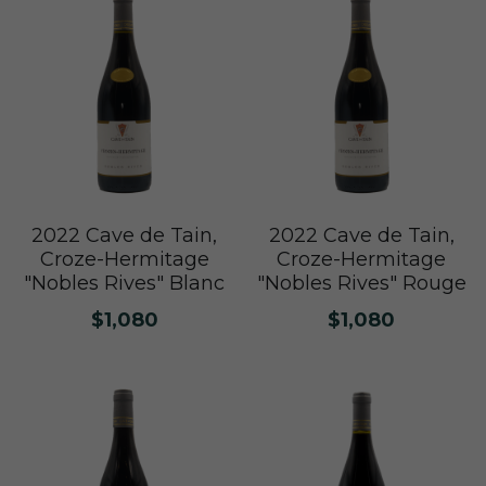
Le Petit Domaine de Gimios
Weightstone 威石東酒莊
Domaine du Pas de lEscalette
Domaine Leon Barral
Domaine Gardiés
Domaine Gauby
2022 Cave de Tain,
2022 Cave de Tain,
Croze-Hermitage
Croze-Hermitage
"Nobles Rives" Blanc
"Nobles Rives" Rouge
$1,080
$1,080