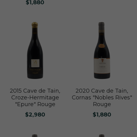
$1,880
普羅旺斯 Provence
Catherine et Patrick Bottex
Cros des Calades
Domaine des Graves d Ardonnéau
諾曼第 Normandy
Domaine Labet
Domaine Montirius
Château Climes
Clos de lOurs
羅亞爾河 - 南特 Loire - Pays Nantais
Domaine Berthet-Bondet
Cave de Tain
Champ des Treilles
Eric Bordelet
羅亞爾河 - 安如 Loire - Anjou
Château Surain
Complémen'Terre
羅亞爾河 - 都漢 Loire - Touraine
Château Dompierre
Eric Morgat
羅亞爾河 - 中央區 Loire - Centre
Terre de lElu
Domaine des Grandes Esperances
朗格多克胡西雍 Languedoc-Roussillon
Chateau de Fosse-Seche
Domaine de Cezin
Vincent Pinard
2015 Cave de Tain,
2020 Cave de Tain,
Croze-Hermitage
Cornas "Nobles Rives"
"Epure" Rouge
Rouge
科西嘉 Corsica
Domaine de Bablut
Julien Coutois
Domaine Fouassier
Domaine Pujol
$2,980
$1,880
西南區 Sud-Ouest
Domaine des Pothiers
Domaine Vial-Magneres
Domaine Vico / Clos Venturi
台灣 Taiwan
Domaine Peyre Rose
Domaine Comte Abbatucci
Clos Thou