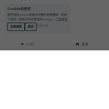
Cookie的使用
我們使用cookies來確保流暢的瀏覽體驗。若按
下接受，即表示你同意使用cookies。
了解更多
全部拒絕
全部接受
設定
LINE
首頁
營業時間：
週一至週六 10:00~19:00
聯繫我們：
地址：
Tel. +886-4-23272924
台中市西區台灣大道
二段331號 
Fax. +886-4-23270037
（近草悟道）