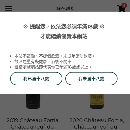
0
×
×
部落格分類
商品分類
首頁
🚫
提醒您，依法您必須年滿18歲
🚫
所有商品分類
NEWS 最新消息與活動
葡萄酒 Wines
才能繼續瀏覽本網站
全部
2026 中秋精選禮盒
2026 Labet 套組
品酒活動與餐酒會 Wine Events
WINERIES 代理酒莊
2026 中秋禮盒
所有分類
本站不鼓勵、不提倡飲酒，未成年請勿飲酒。
2026 中秋精選禮盒
最新消息 News
飲酒過量有礙健康，酒後不開車。
繼續瀏覽網站即代表你已年滿18歲或以上。
2026 Labet 套組
雙瓶禮盒
酒莊 Wineries
我已滿十八歲
我未滿十八歲
阿爾薩斯 Alsace
單瓶禮盒
更多
香檳區 Champagne
Du Vin aux Liens
威石東聯名 Bī-lâi II
搜索
布根地 Bourgogne - 夏布利 Chablis
Domaine Zind-Humbrecht
Dom Pérignon
品酒會與餐酒會 Events
2019 Château Fortia,
2020 Château Fortia,
Châteauneuf-du-
Châteauneuf-du-
布根地 Bourgogne - 夜丘區 Côte de
Domaine Schoffit
Champagne Barrat-Masson
Domaine Daniel-Etienne Defaix
酒器 Accessories