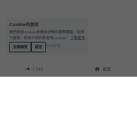
Cookie的使用
我們使用cookies來確保流暢的瀏覽體驗。若按
下接受，即表示你同意使用cookies。
了解更多
全部拒絕
全部接受
設定
LINE
首頁
營業時間：
週一至週六 10:00~19:00
聯繫我們：
地址：
Tel. +886-4-23272924
台中市西區台灣大道
二段331號 
Fax. +886-4-23270037
（近草悟道）