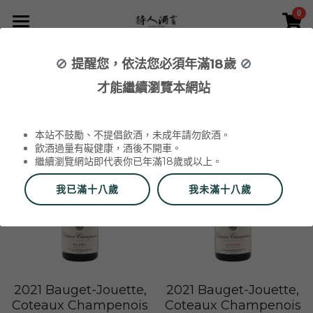
0
×
×
部落格分類
商品分類
首頁
🚫
提醒您，依法您必須年滿18歲
🚫
所有商品分類
NEWS 最新消息與活動
葡萄酒 Wines
才能繼續瀏覽本網站
全部
2026 中秋精選禮盒
2026 Labet 套組
品酒活動與餐酒會 Wine Events
WINERIES 代理酒莊
2026 中秋禮盒
所有分類
本站不鼓勵、不提倡飲酒，未成年請勿飲酒。
2026 中秋精選禮盒
最新消息 News
飲酒過量有礙健康，酒後不開車。
繼續瀏覽網站即代表你已年滿18歲或以上。
2026 Labet 套組
雙瓶禮盒
酒莊 Wineries
我已滿十八歲
我未滿十八歲
阿爾薩斯 Alsace
單瓶禮盒
更多
香檳區 Champagne
Du Vin aux Liens
威石東聯名 Bī-lâi II
搜索
布根地 Bourgogne - 夏布利 Chablis
Domaine Zind-Humbrecht
Dom Pérignon
品酒會與餐酒會 Events
2021 Bauget-Jouette,
2021 Bauget-Jouette,
Coteaux Champenois
Coteaux Champenois
布根地 Bourgogne - 夜丘區 Côte de
Domaine Schoffit
Champagne Barrat-Masson
Domaine Daniel-Etienne Defaix
酒器 Accessories