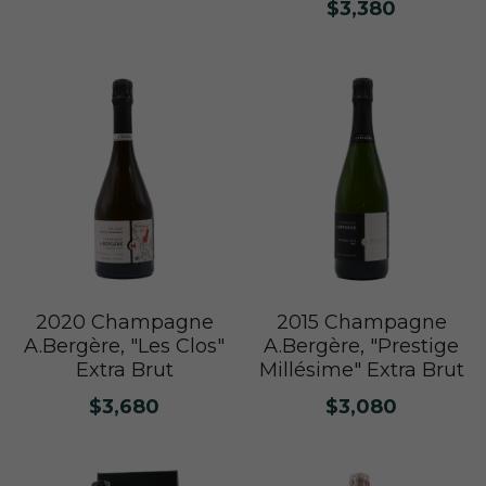
$3,380
普羅旺斯 Provence
Catherine et Patrick Bottex
Cros des Calades
Domaine des Graves d Ardonnéau
諾曼第 Normandy
Domaine Labet
Domaine Montirius
Château Climes
Clos de lOurs
羅亞爾河 - 南特 Loire - Pays Nantais
Domaine Berthet-Bondet
Cave de Tain
Champ des Treilles
Eric Bordelet
羅亞爾河 - 安如 Loire - Anjou
Château Surain
Complémen'Terre
羅亞爾河 - 都漢 Loire - Touraine
Château Dompierre
Eric Morgat
羅亞爾河 - 中央區 Loire - Centre
Terre de lElu
Domaine des Grandes Esperances
朗格多克胡西雍 Languedoc-Roussillon
Chateau de Fosse-Seche
Domaine de Cezin
Vincent Pinard
2015 Champagne
2020 Champagne
A.Bergère, "Prestige
A.Bergère, "Les Clos"
Millésime" Extra Brut
Extra Brut
科西嘉 Corsica
Domaine de Bablut
Julien Coutois
Domaine Fouassier
Domaine Pujol
$3,080
$3,680
西南區 Sud-Ouest
Domaine des Pothiers
Domaine Vial-Magneres
Domaine Vico / Clos Venturi
台灣 Taiwan
Domaine Peyre Rose
Domaine Comte Abbatucci
Clos Thou