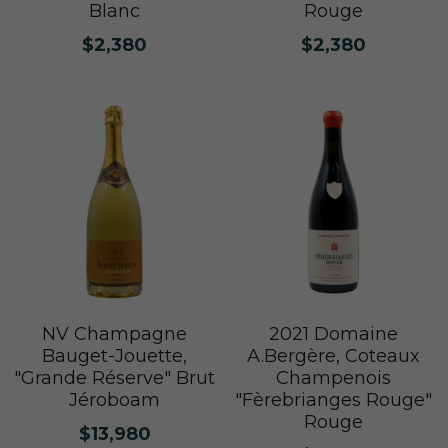
Nuits
Blanc
Rouge
F. Meyer
Champagne Bauget-Jouette
Bailly Lapierre
夥伴 Partners
$2,380
$2,380
布根地 Bourgogne - 伯恩丘 Côte de
Domaine Tortochot
Beaune-1
Champagne A.Bergère
Alain Hudelot-Noëllat
布根地 Bourgogne - 伯恩丘 Côte de
Pierre Boisson
Beaune-2
Charles Van Canneyt
Domaine Jacques Prieur
布根地 Bourgogne - 夏隆內丘 Côte
Albert Morot
Recrue des Sens
Chalonnaise
Pierre Girardin
Aurélien Verdet
布根地 Bourgogne - 馬貢內 Mâconnais
Les Champs de Thémis
Maxime Dubuet-Boillot
Domaine Dugat-Py
薄酒萊 Beaujolais
Roc Breïa
Domaine Nicolas Rossignol
Antoine Lienhardt
侏羅與薩瓦區 Jura et Savoie
Domaine du Clos des Rocs
Domaine Saint-Cyr
NV Champagne
2021 Domaine
Domaine Nicolas Perrault
Bauget-Jouette,
A.Bergère, Coteaux
Domaine Audiffred
隆河 Rhône
Domaine Nicolas Maillet
Bonnet Cotton
Les Bottes Rouges
"Grande Réserve" Brut
Champenois
Justin Girardin
Jéroboam
"Fèrebrianges Rouge"
波爾多 Bordeaux
Maison Philippe Grisard
Château Fortia
Rouge
$13,980
Domaine Bonnardot