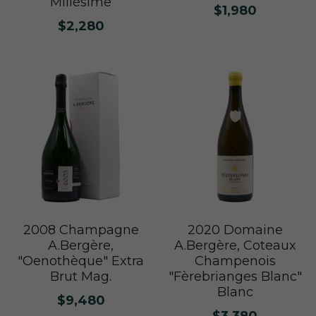
Millésime
$1,980
$2,280
2008 Champagne
2020 Domaine
A.Bergère,
A.Bergère, Coteaux
"Oenothèque" Extra
Champenois
Brut Mag.
"Fèrebrianges Blanc"
Blanc
$9,480