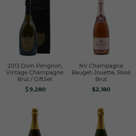
Le Petit Domaine de Gimios
Weightstone 威石東酒莊
Domaine du Pas de lEscalette
Domaine Leon Barral
Domaine Gardiés
Domaine Gauby
2013 Dom Pérignon,
NV Champagne
Vintage Champagne
Bauget-Jouette, Rosé
Brut / GiftSet
Brut
＄9,280
$2,180