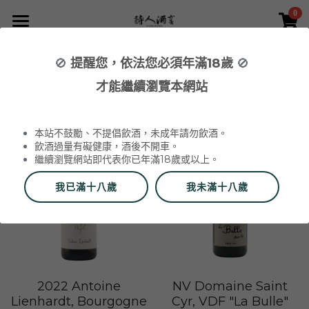
0
×
×
部落格分類
商品分類
首頁
🚫
提醒您，依法您必須年滿18歲
🚫
所有商品分類
NEWS 最新消息與活動
葡萄酒 Wines
才能繼續瀏覽本網站
全部
2026 中秋精選禮盒
2026 Labet 套組
品酒活動與餐酒會 Wine Events
WINERIES 代理酒莊
2026 中秋禮盒
所有分類
本站不鼓勵、不提倡飲酒，未成年請勿飲酒。
2026 中秋精選禮盒
最新消息 News
飲酒過量有礙健康，酒後不開車。
繼續瀏覽網站即代表你已年滿18歲或以上。
2026 Labet 套組
雙瓶禮盒
酒莊 Wineries
我已滿十八歲
我未滿十八歲
阿爾薩斯 Alsace
單瓶禮盒
更多
香檳區 Champagne
Du Vin aux Liens
威石東聯名 Bī-lâi II
搜索
布根地 Bourgogne - 夏布利 Chablis
Domaine Zind-Humbrecht
Dom Pérignon
品酒會與餐酒會 Events
2022 Antoine
NV Domaine Saint
Lienhardt, Bourgogne
Cyr, VDF "La Bulle"
布根地 Bourgogne - 夜丘區 Côte de
Domaine Schoffit
Champagne Barrat-Masson
Domaine Daniel-Etienne Defaix
酒器 Accessories