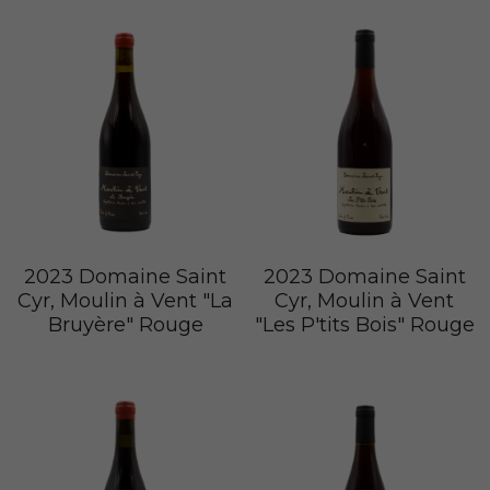
普羅旺斯 Provence
Catherine et Patrick Bottex
Cros des Calades
Domaine des Graves d Ardonnéau
諾曼第 Normandy
Domaine Labet
Domaine Montirius
Château Climes
Clos de lOurs
羅亞爾河 - 南特 Loire - Pays Nantais
Domaine Berthet-Bondet
Cave de Tain
Champ des Treilles
Eric Bordelet
羅亞爾河 - 安如 Loire - Anjou
Château Surain
Complémen'Terre
羅亞爾河 - 都漢 Loire - Touraine
Château Dompierre
Eric Morgat
羅亞爾河 - 中央區 Loire - Centre
Terre de lElu
Domaine des Grandes Esperances
2023 Domaine Saint
2023 Domaine Saint
Cyr, Moulin à Vent "La
Cyr, Moulin à Vent
朗格多克胡西雍 Languedoc-Roussillon
Chateau de Fosse-Seche
Domaine de Cezin
Vincent Pinard
Bruyère" Rouge
"Les P'tits Bois" Rouge
科西嘉 Corsica
Domaine de Bablut
Julien Coutois
Domaine Fouassier
Domaine Pujol
西南區 Sud-Ouest
Domaine des Pothiers
Domaine Vial-Magneres
Domaine Vico / Clos Venturi
台灣 Taiwan
Domaine Peyre Rose
Domaine Comte Abbatucci
Clos Thou