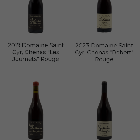
Le Petit Domaine de Gimios
Weightstone 威石東酒莊
Domaine du Pas de lEscalette
Domaine Leon Barral
2019 Domaine Saint
2023 Domaine Saint
Cyr, Chenas "Les
Cyr, Chénas "Robert"
Domaine Gardiés
Journets" Rouge
Rouge
Domaine Gauby