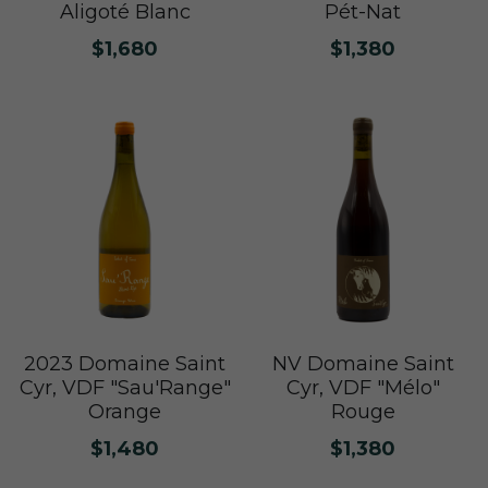
Nuits
Aligoté Blanc
Pét-Nat
F. Meyer
Champagne Bauget-Jouette
Bailly Lapierre
夥伴 Partners
$1,680
$1,380
布根地 Bourgogne - 伯恩丘 Côte de
Domaine Tortochot
Beaune-1
Champagne A.Bergère
Alain Hudelot-Noëllat
布根地 Bourgogne - 伯恩丘 Côte de
Pierre Boisson
Beaune-2
Charles Van Canneyt
Domaine Jacques Prieur
布根地 Bourgogne - 夏隆內丘 Côte
Albert Morot
Recrue des Sens
Chalonnaise
Pierre Girardin
Aurélien Verdet
布根地 Bourgogne - 馬貢內 Mâconnais
Les Champs de Thémis
Maxime Dubuet-Boillot
Domaine Dugat-Py
薄酒萊 Beaujolais
Roc Breïa
Domaine Nicolas Rossignol
Antoine Lienhardt
侏羅與薩瓦區 Jura et Savoie
Domaine du Clos des Rocs
Domaine Saint-Cyr
NV Domaine Saint
2023 Domaine Saint
Domaine Nicolas Perrault
Cyr, VDF "Mélo"
Cyr, VDF "Sau'Range"
Domaine Audiffred
隆河 Rhône
Domaine Nicolas Maillet
Bonnet Cotton
Les Bottes Rouges
Rouge
Orange
Justin Girardin
$1,380
$1,480
波爾多 Bordeaux
Maison Philippe Grisard
Château Fortia
Domaine Bonnardot