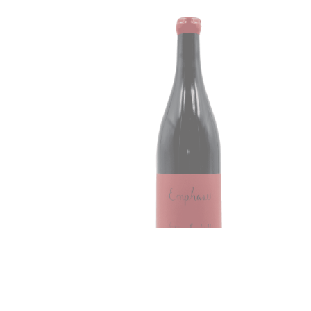
2022 Antoine Lienhardt, Côte de Nuits-
Villages "Emphase" Rouge