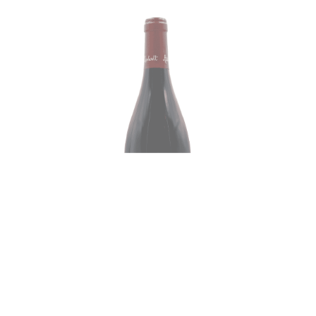
2022 Antoine Lienhardt, Côte de Nuits-
Villages "Aux Vignottes" Rouge