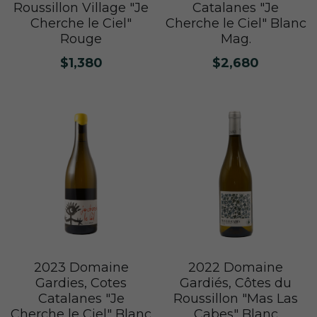
Nuits
Roussillon Village "Je
Catalanes "Je
Cherche le Ciel"
Cherche le Ciel" Blanc
F. Meyer
Champagne Bauget-Jouette
Bailly Lapierre
夥伴 Partners
布根地 Bourgogne - 伯恩丘 Côte de
Domaine Tortochot
Rouge
Mag.
Beaune-1
Champagne A.Bergère
$1,380
$2,680
Alain Hudelot-Noëllat
布根地 Bourgogne - 伯恩丘 Côte de
Pierre Boisson
Beaune-2
Charles Van Canneyt
Domaine Jacques Prieur
布根地 Bourgogne - 夏隆內丘 Côte
Albert Morot
Recrue des Sens
Chalonnaise
Pierre Girardin
Aurélien Verdet
布根地 Bourgogne - 馬貢內 Mâconnais
Les Champs de Thémis
Maxime Dubuet-Boillot
Domaine Dugat-Py
薄酒萊 Beaujolais
Roc Breïa
Domaine Nicolas Rossignol
Antoine Lienhardt
侏羅與薩瓦區 Jura et Savoie
Domaine du Clos des Rocs
Domaine Saint-Cyr
Domaine Nicolas Perrault
Domaine Audiffred
隆河 Rhône
Domaine Nicolas Maillet
Bonnet Cotton
Les Bottes Rouges
2022 Domaine
2023 Domaine
Justin Girardin
Gardiés, Côtes du
Gardies, Cotes
波爾多 Bordeaux
Maison Philippe Grisard
Château Fortia
Roussillon "Mas Las
Catalanes "Je
Domaine Bonnardot
Cabes" Blanc
Cherche le Ciel" Blanc