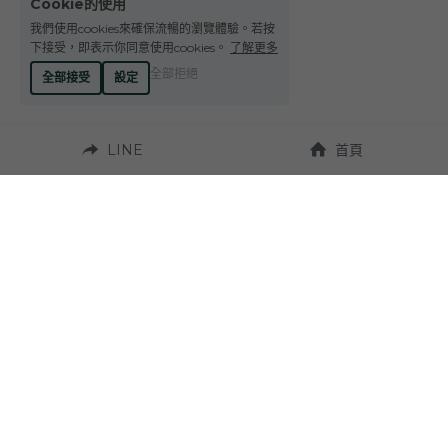
Cookie的使用
我們使用cookies來確保流暢的瀏覽體驗。若按
下接受，即表示你同意使用cookies。
了解更多
全部拒絕
全部接受
設定
LINE
首頁
營業時間：
週一至週六 10:00~19:00
聯繫我們：
地址：
Tel. +886-4-23272924
台中市西區台灣大道
二段331號 
Fax. +886-4-23270037
（近草悟道）