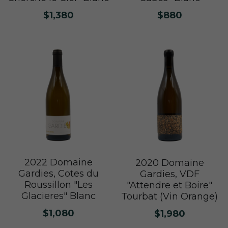
普羅旺斯 Provence
Catherine et Patrick Bottex
Cros des Calades
Domaine des Graves d Ardonnéau
$880
$1,380
諾曼第 Normandy
Domaine Labet
Domaine Montirius
Château Climes
Clos de lOurs
羅亞爾河 - 南特 Loire - Pays Nantais
Domaine Berthet-Bondet
Cave de Tain
Champ des Treilles
Eric Bordelet
羅亞爾河 - 安如 Loire - Anjou
Château Surain
Complémen'Terre
羅亞爾河 - 都漢 Loire - Touraine
Château Dompierre
Eric Morgat
羅亞爾河 - 中央區 Loire - Centre
Terre de lElu
Domaine des Grandes Esperances
朗格多克胡西雍 Languedoc-Roussillon
Chateau de Fosse-Seche
Domaine de Cezin
Vincent Pinard
2022 Domaine
2020 Domaine
Gardies, Cotes du
Gardies, VDF
科西嘉 Corsica
Domaine de Bablut
Julien Coutois
Domaine Fouassier
Domaine Pujol
Roussillon "Les
"Attendre et Boire"
Glacieres" Blanc
Tourbat (Vin Orange)
西南區 Sud-Ouest
Domaine des Pothiers
Domaine Vial-Magneres
Domaine Vico / Clos Venturi
$1,080
$1,980
台灣 Taiwan
Domaine Peyre Rose
Domaine Comte Abbatucci
Clos Thou