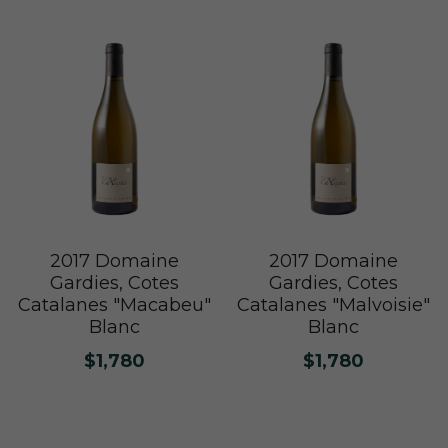
Le Petit Domaine de Gimios
Weightstone 威石東酒莊
Domaine du Pas de lEscalette
Domaine Leon Barral
Domaine Gardiés
Domaine Gauby
2017 Domaine
2017 Domaine
Gardies, Cotes
Gardies, Cotes
Catalanes "Macabeu"
Catalanes "Malvoisie"
Blanc
Blanc
$1,780
$1,780