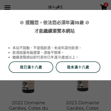
0
×
×
部落格分類
商品分類
首頁
🚫
提醒您，依法您必須年滿18歲
🚫
所有商品分類
NEWS 最新消息與活動
葡萄酒 Wines
才能繼續瀏覽本網站
全部
2026 中秋精選禮盒
2026 Labet 套組
品酒活動與餐酒會 Wine Events
WINERIES 代理酒莊
2026 中秋禮盒
所有分類
本站不鼓勵、不提倡飲酒，未成年請勿飲酒。
2026 中秋精選禮盒
最新消息 News
飲酒過量有礙健康，酒後不開車。
繼續瀏覽網站即代表你已年滿18歲或以上。
2026 Labet 套組
雙瓶禮盒
酒莊 Wineries
我已滿十八歲
我未滿十八歲
阿爾薩斯 Alsace
單瓶禮盒
更多
香檳區 Champagne
Du Vin aux Liens
威石東聯名 Bī-lâi II
搜索
布根地 Bourgogne - 夏布利 Chablis
Domaine Zind-Humbrecht
Dom Pérignon
品酒會與餐酒會 Events
2022 Domaine
2023 Domaine
Gardies, Cotes du
Gardies, Cotes
布根地 Bourgogne - 夜丘區 Côte de
Domaine Schoffit
Champagne Barrat-Masson
Domaine Daniel-Etienne Defaix
酒器 Accessories