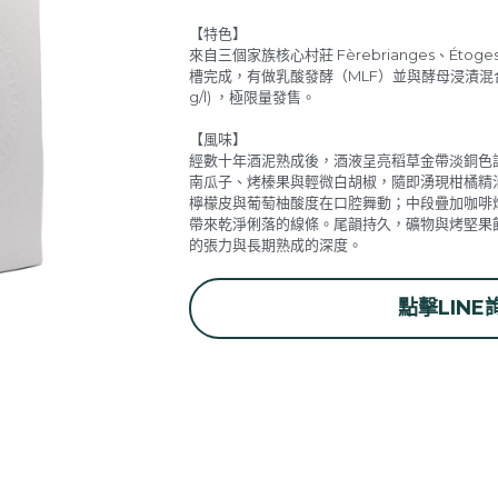
【特色】
來自三個家族核心村莊 Fèrebrianges、Éto
槽完成，有做乳酸發酵（MLF）並與酵母浸漬混
g/l) ，極限量發售。
【風味】
經數十年酒泥熟成後，酒液呈亮稻草金帶淡銅色
南瓜子、烤榛果與輕微白胡椒，隨即湧現柑橘精
檸檬皮與葡萄柚酸度在口腔舞動；中段疊加咖啡
帶來乾淨俐落的線條。尾韻持久，礦物與烤堅果餘香
的張力與長期熟成的深度。
點擊LINE