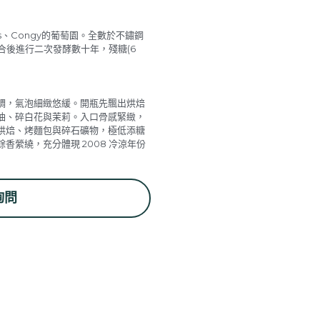
ges、Congy的葡萄園。全數於不鏽鋼
合後進行二次發酵數十年，殘糖(6
調，氣泡細緻悠緩。開瓶先飄出烘焙
油、碎白花與茉莉。入口骨感緊緻，
烘焙、烤麵包與碎石礦物，極低添糖
縈繞，充分體現 2008 冷涼年份
詢問