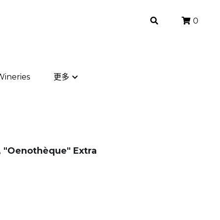
0
0
ineries
ineries
更多
更多
 "Oenothèque" Extra