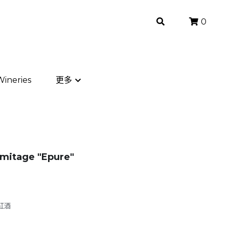
0
0
ineries
ineries
更多
更多
rmitage "Epure"
紅酒