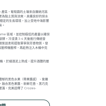
age 產區，葡萄園的土壤來自羅納河高
更為黏土質與涼爽，具備良好的保水
提供穩定的生長環境，加上受地中海影響
味。
 Baume 區域，並控制極低的產量以確保
發酵。冷浸漬 3-4 天後進行傳統發
期泵送柔和提取單寧與芳香物質。發
垂直壓榨機壓榨，再趁熱注入木桶中完
舊橡木桶，於細酒泥上熟成，提升酒體的層
濃郁的黑色水果（帶果醬感）、紫羅
，融合黑色果醬、新鮮花香、黑巧克
，完美詮釋了 Crozes-
詢問