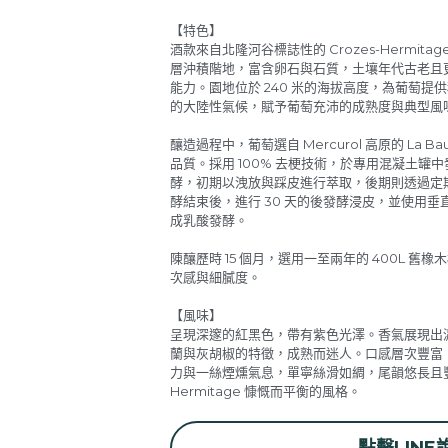
【特色】
酒款來自北隆河谷標誌性的 Crozes-Hermit
層沖積階地，富含卵石與石質，土壤年代古老且
能力。園地位於 240 米的海拔高度，為葡萄
的大陸性氣候，賦予葡萄充沛的成熟度與典型風
釀造過程中，葡萄選自 Mercurol 高原的 La
品質。採用 100% 去梗技術，於專用混凝土罐中
酵，初期以洩放與踩皮進行萃取，後期則透過定
酵結束後，進行 30 天的後發酵浸皮，並使用
成乳酸發酵。
陳釀歷時 15 個月，選用一至兩年的 400L 
次感與細膩度。
【風味】
呈現深邃的紅黑色，帶有紫色光澤。香氣展現出
蘭與灰胡椒的特徵，成熟而迷人。口感層次豐富
力與一絲煙燻氣息，單寧絲滑如綢，尾韻悠長且豐滿
Hermitage 慷慨而平衡的風格。
點擊LINE