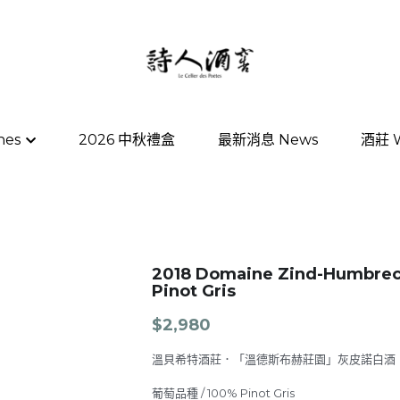
nes
nes
2026 中秋禮盒
2026 中秋禮盒
最新消息 News
最新消息 News
酒莊 W
酒莊 W
2018 Domaine Zind-Humbrech
Pinot Gris
$2,980
溫貝希特酒莊．「溫德斯布赫莊園」灰皮諾白酒
葡萄品種 / 100% Pinot Gris
甜度 index / 1
＊Zind-Humbrecht 甜味分類系統，從 1 至 