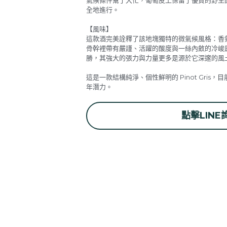
【風味】
這款酒完美詮釋了該地塊獨特的微氣候風格：香
骨幹裡帶有嚴謹、活躍的酸度與一絲內斂的冷峻
勝，其強大的張力與力量更多是源於它深邃的風
這是一款結構純淨、個性鮮明的 Pinot Gri
年潛力。
點擊LINE