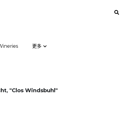
0
0
ineries
ineries
更多
更多
t, "Clos Windsbuhl"
5 代表分類程度如下：