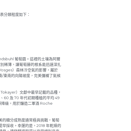
Windsbuhl 葡萄園。這裡的土壤為阿爾
土層特別稀薄，讓葡萄藤的根系能迅速深扎
osges）森林冷空氣的影響，屬於
南/東南的向陽坡度，完美彌補了氣候
稱為 Tokayer）文獻中最早記載的品種，
60 及 70 年代初期種植的平均 49
藤降級，用於釀造二軍酒 Roche
s，要捕捉完美的糖分成熟度通常極具挑戰，葡萄
早採收。幸運的是，2018 年乾燥的
酵母，讓發酵過程得以非常順利且完