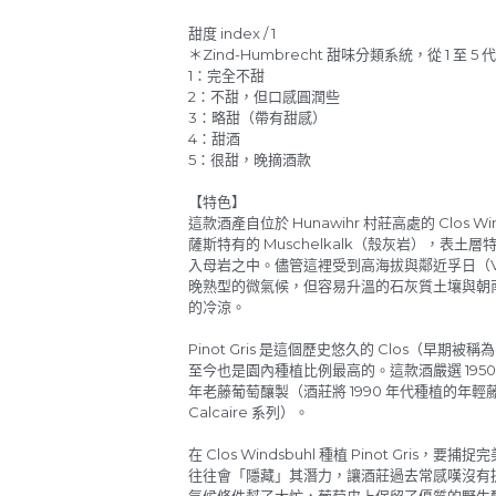
1：完全不甜
2：不甜，但口感圓潤些
3：略甜（帶有甜感）
4：甜酒
5：很甜，晚摘酒款
【特色】
這款酒產自位於 Hunawihr 村莊高處的 Clos 
薩斯特有的 Muschelkalk（殼灰岩），表
入母岩之中。儘管這裡受到高海拔與鄰近孚日（V
晚熟型的微氣候，但容易升溫的石灰質土壤與朝
的冷涼。
Pinot Gris 是這個歷史悠久的 Clos（早期被
至今也是園內種植比例最高的。這款酒嚴選 1950、
年老藤葡萄釀製（酒莊將 1990 年代種植的年輕
Calcaire 系列）。
在 Clos Windsbuhl 種植 Pinot Gri
往往會「隱藏」其潛力，讓酒莊過去常感嘆沒有提
氣候條件幫了大忙，葡萄皮上保留了優質的野生
全地進行。