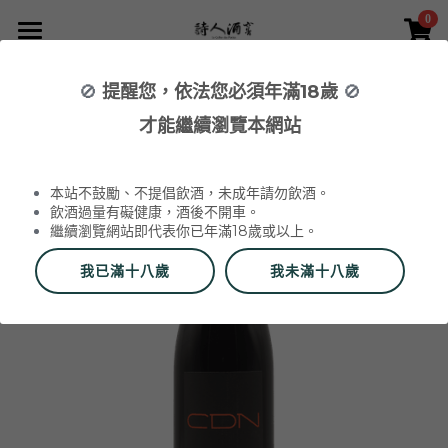
0
×
×
部落格分類
商品分類
首頁
🚫
提醒您，依法您必須年滿18歲
🚫
返回
所有商品分類
NEWS 最新消息與活動
葡萄酒 Wines
才能繼續瀏覽本網站
品酒活動與餐酒會 Wine Events
WINERIES 代理酒莊
2026 中秋禮盒
所有分類
本站不鼓勵、不提倡飲酒，未成年請勿飲酒。
2026 中秋精選禮盒
最新消息 News
飲酒過量有礙健康，酒後不開車。
繼續瀏覽網站即代表你已年滿18歲或以上。
2026 Labet 套組
雙瓶禮盒
酒莊 Wineries
我已滿十八歲
我未滿十八歲
阿爾薩斯 Alsace
單瓶禮盒
更多
香檳區 Champagne
Du Vin aux Liens
威石東聯名 Bī-lâi II
搜索
布根地 Bourgogne - 夏布利 Chablis
Domaine Zind-Humbrecht
Dom Pérignon
品酒會與餐酒會 Events
布根地 Bourgogne - 夜丘區 Côte de
Domaine Schoffit
Champagne Barrat-Masson
Domaine Daniel-Etienne Defaix
酒器 Accessories