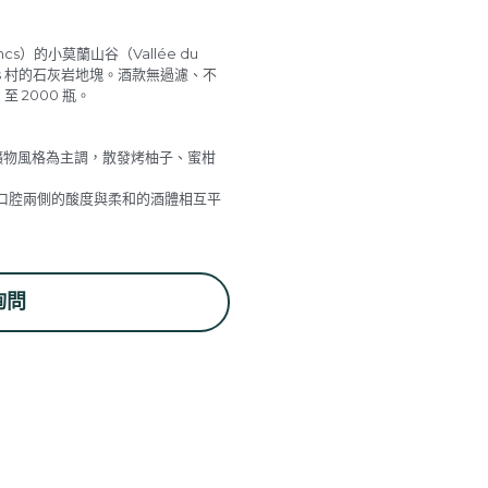
ancs）的小莫蘭山谷（Vallée du
anges 村的石灰岩地塊。酒款無過濾、不
至 2000 瓶。
花與礦物風格為主調，散發烤柚子、蜜柑
口腔兩側的酸度與柔和的酒體相互平
詢問