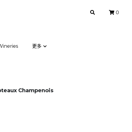
0
0
ineries
ineries
更多
更多
oteaux Champenois