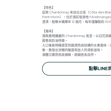
【特色】
這款 Chardonnay 來自白丘區（Côte des Bl
Petit Morin），位於酒莊發源地 Fèrebri
澄清，經橡木桶陳年 12 個月，每年僅釀製約 500 
【風味】
酒款展現纖麗的 Chardonnay 氣息，以白
甜香與奶油特徵。
入口後能明確感受到圓潤而具結構的水果風味，
衡，散發出流暢的酸度和迷人的清新滋味。
酒體沉實而俏皮細緻，餘韻悠長自然。
點擊LINE