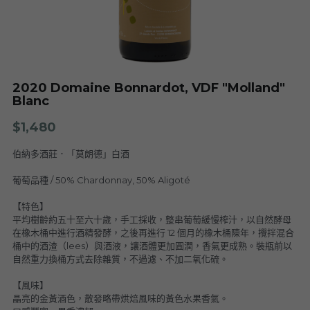
Nuits
F. Meyer
Champagne Bauget-Jouette
Bailly Lapierre
夥伴 Partners
布根地 Bourgogne - 伯恩丘 Côte de
Domaine Tortochot
Beaune-1
Champagne A.Bergère
Alain Hudelot-Noëllat
布根地 Bourgogne - 伯恩丘 Côte de
Pierre Boisson
2020 Domaine Bonnardot, VDF "Molland"
Beaune-2
Charles Van Canneyt
Blanc
Domaine Jacques Prieur
布根地 Bourgogne - 夏隆內丘 Côte
Albert Morot
$1,480
Recrue des Sens
Chalonnaise
Pierre Girardin
伯納多酒莊．「莫朗德」白酒
Aurélien Verdet
布根地 Bourgogne - 馬貢內 Mâconnais
Les Champs de Thémis
Maxime Dubuet-Boillot
葡萄品種 / 50% Chardonnay, 50% Aligoté
Domaine Dugat-Py
薄酒萊 Beaujolais
Roc Breïa
Domaine Nicolas Rossignol
【特色】
平均樹齡約五十至六十歲，手工採收，整串葡萄緩慢榨汁，以自然酵母
Antoine Lienhardt
侏羅與薩瓦區 Jura et Savoie
Domaine du Clos des Rocs
Domaine Saint-Cyr
在橡木桶中進行酒精發酵，之後再進行 12 個月的橡木桶陳年，攪拌混合
Domaine Nicolas Perrault
桶中的酒渣（lees）與酒液，讓酒體更加圓潤，香氣更成熟。裝瓶前以
Domaine Audiffred
隆河 Rhône
Domaine Nicolas Maillet
Bonnet Cotton
Les Bottes Rouges
自然重力換桶方式去除雜質，不過濾、不加二氧化硫。
Justin Girardin
【風味】
波爾多 Bordeaux
Maison Philippe Grisard
Château Fortia
晶亮的金黃酒色，散發略帶烘焙風味的黃色水果香氣。
Domaine Bonnardot