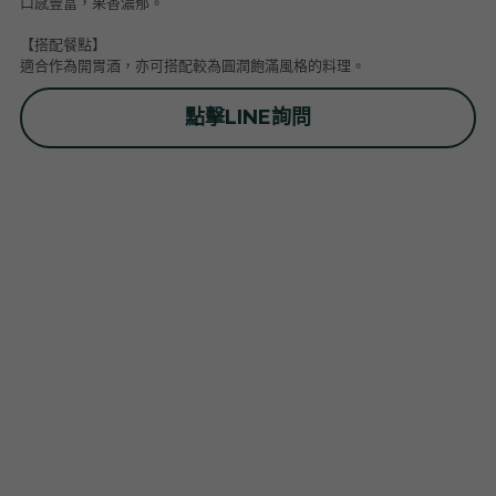
口感豐富，果香濃郁。
普羅旺斯 Provence
Catherine et Patrick Bottex
Cros des Calades
Domaine des Graves d Ardonnéau
【搭配餐點】
適合作為開胃酒，亦可搭配較為圓潤飽滿風格的料理。
諾曼第 Normandy
Domaine Labet
Domaine Montirius
Château Climes
Clos de lOurs
點擊LINE詢問
羅亞爾河 - 南特 Loire - Pays Nantais
Domaine Berthet-Bondet
Cave de Tain
Champ des Treilles
Eric Bordelet
羅亞爾河 - 安如 Loire - Anjou
Château Surain
Complémen'Terre
羅亞爾河 - 都漢 Loire - Touraine
Château Dompierre
Eric Morgat
羅亞爾河 - 中央區 Loire - Centre
Terre de lElu
Domaine des Grandes Esperances
朗格多克胡西雍 Languedoc-Roussillon
Chateau de Fosse-Seche
Domaine de Cezin
Vincent Pinard
科西嘉 Corsica
Domaine de Bablut
Julien Coutois
Domaine Fouassier
Domaine Pujol
西南區 Sud-Ouest
Domaine des Pothiers
Domaine Vial-Magneres
Domaine Vico / Clos Venturi
台灣 Taiwan
Domaine Peyre Rose
Domaine Comte Abbatucci
Clos Thou