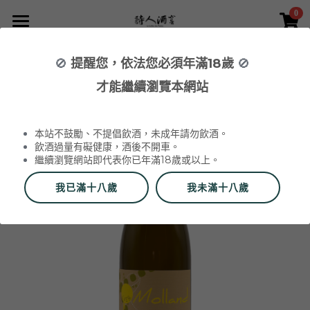
0
×
×
部落格分類
商品分類
首頁
🚫
提醒您，依法您必須年滿18歲
🚫
返回
所有商品分類
NEWS 最新消息與活動
葡萄酒 Wines
才能繼續瀏覽本網站
品酒活動與餐酒會 Wine Events
WINERIES 代理酒莊
2026 中秋禮盒
所有分類
本站不鼓勵、不提倡飲酒，未成年請勿飲酒。
2026 中秋精選禮盒
最新消息 News
飲酒過量有礙健康，酒後不開車。
繼續瀏覽網站即代表你已年滿18歲或以上。
2026 Labet 套組
雙瓶禮盒
酒莊 Wineries
我已滿十八歲
我未滿十八歲
阿爾薩斯 Alsace
單瓶禮盒
更多
香檳區 Champagne
Du Vin aux Liens
威石東聯名 Bī-lâi II
搜索
布根地 Bourgogne - 夏布利 Chablis
Domaine Zind-Humbrecht
Dom Pérignon
品酒會與餐酒會 Events
布根地 Bourgogne - 夜丘區 Côte de
Domaine Schoffit
Champagne Barrat-Masson
Domaine Daniel-Etienne Defaix
酒器 Accessories