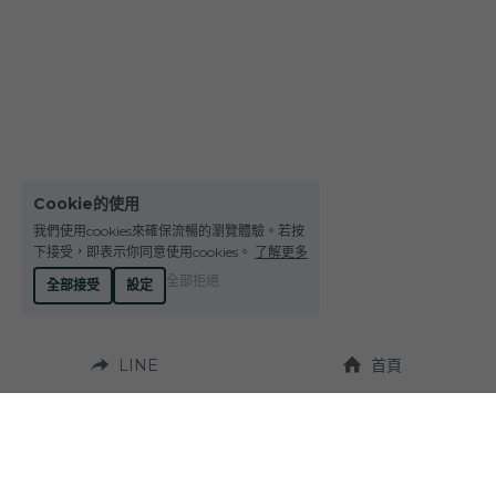
Le Petit Domaine de Gimios
Weightstone 威石東酒莊
Domaine du Pas de lEscalette
Domaine Leon Barral
Domaine Gardiés
Cookie的使用
我們使用cookies來確保流暢的瀏覽體驗。若按
Domaine Gauby
下接受，即表示你同意使用cookies。
了解更多
全部拒絕
全部接受
設定
LINE
首頁
營業時間：
週一至週六 10:00~19:00