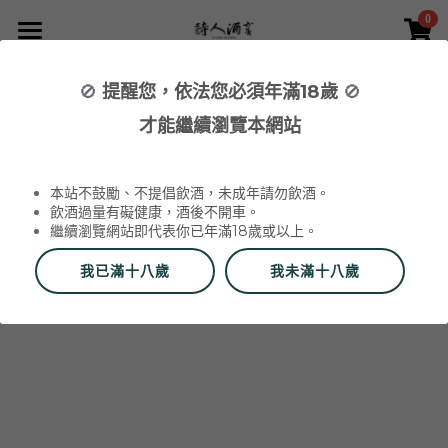
0
×
×
部落格分類
商品分類
首頁
🚫
提醒您，依法您必須年滿18歲
🚫
所有商品分類
NEWS 最新消息與活動
葡萄酒 Wines
才能繼續瀏覽本網站
品酒活動與餐酒會 Wine Events
WINERIES 代理酒莊
2026 中秋禮盒
所有分類
本站不鼓勵、不提倡飲酒，未成年請勿飲酒。
2026 中秋精選禮盒
最新消息 News
飲酒過量有礙健康，酒後不開車。
繼續瀏覽網站即代表你已年滿18歲或以上。
該商品目前已下架。
返回主頁
2026 Labet 套組
雙瓶禮盒
酒莊 Wineries
我已滿十八歲
我未滿十八歲
阿爾薩斯 Alsace
單瓶禮盒
更多
香檳區 Champagne
Du Vin aux Liens
威石東聯名 Bī-lâi II
搜索
布根地 Bourgogne - 夏布利 Chablis
Domaine Zind-Humbrecht
Dom Pérignon
品酒會與餐酒會 Events
布根地 Bourgogne - 夜丘區 Côte de
Domaine Schoffit
Champagne Barrat-Masson
Domaine Daniel-Etienne Defaix
酒器 Accessories