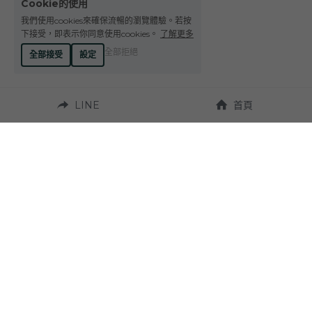
Cookie的使用
Le Petit Domaine de Gimios
Weightstone 威石東酒莊
我們使用cookies來確保流暢的瀏覽體驗。若按
下接受，即表示你同意使用cookies。
了解更多
Domaine du Pas de lEscalette
全部拒絕
全部接受
設定
Domaine Leon Barral
LINE
首頁
Domaine Gardiés
Domaine Gauby
營業時間：
週一至週六 10:00~19:00
聯繫我們：
地址：
Tel. +886-4-23272924
台中市西區台灣大道
二段331號 
Fax. +886-4-23270037
（近草悟道）