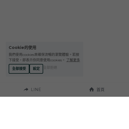
Le Petit Domaine de Gimios
Weightstone 威石東酒莊
Domaine du Pas de lEscalette
Domaine Leon Barral
Cookie的使用
Domaine Gardiés
我們使用cookies來確保流暢的瀏覽體驗。若按
下接受，即表示你同意使用cookies。
了解更多
Domaine Gauby
全部拒絕
全部接受
設定
LINE
首頁
營業時間：
週一至週六 10:00~19:00