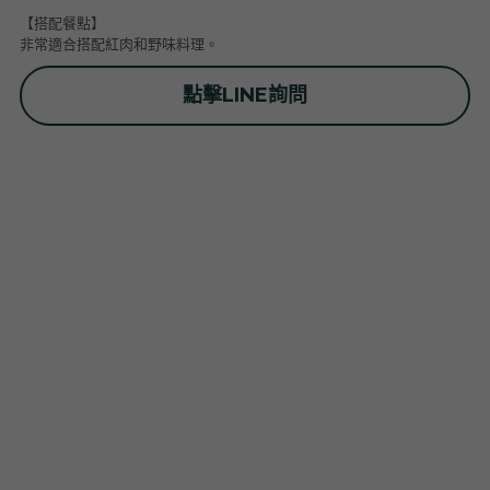
普羅旺斯 Provence
Catherine et Patrick Bottex
Cros des Calades
Domaine des Graves d Ardonnéau
【搭配餐點】
非常適合搭配紅肉和野味料理。
諾曼第 Normandy
Domaine Labet
Domaine Montirius
Château Climes
Clos de lOurs
點擊LINE詢問
羅亞爾河 - 南特 Loire - Pays Nantais
Domaine Berthet-Bondet
Cave de Tain
Champ des Treilles
Eric Bordelet
羅亞爾河 - 安如 Loire - Anjou
Château Surain
Complémen'Terre
羅亞爾河 - 都漢 Loire - Touraine
Château Dompierre
Eric Morgat
羅亞爾河 - 中央區 Loire - Centre
Terre de lElu
Domaine des Grandes Esperances
朗格多克胡西雍 Languedoc-Roussillon
Chateau de Fosse-Seche
Domaine de Cezin
Vincent Pinard
科西嘉 Corsica
Domaine de Bablut
Julien Coutois
Domaine Fouassier
Domaine Pujol
西南區 Sud-Ouest
Domaine des Pothiers
Domaine Vial-Magneres
Domaine Vico / Clos Venturi
台灣 Taiwan
Domaine Peyre Rose
Domaine Comte Abbatucci
Clos Thou