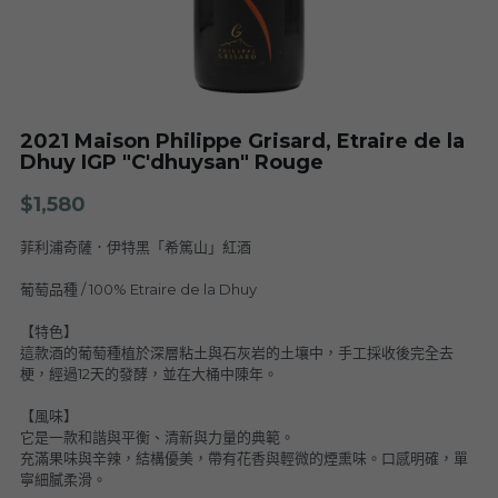
Nuits
F. Meyer
Champagne Bauget-Jouette
Bailly Lapierre
夥伴 Partners
布根地 Bourgogne - 伯恩丘 Côte de
Domaine Tortochot
Beaune-1
Champagne A.Bergère
Alain Hudelot-Noëllat
布根地 Bourgogne - 伯恩丘 Côte de
Pierre Boisson
2021 Maison Philippe Grisard, Etraire de la
Beaune-2
Charles Van Canneyt
Dhuy IGP "C'dhuysan" Rouge
Domaine Jacques Prieur
布根地 Bourgogne - 夏隆內丘 Côte
Albert Morot
$1,580
Recrue des Sens
Chalonnaise
Pierre Girardin
菲利浦奇薩．伊特黑「希篤山」紅酒
Aurélien Verdet
布根地 Bourgogne - 馬貢內 Mâconnais
Les Champs de Thémis
Maxime Dubuet-Boillot
葡萄品種 / 100% Etraire de la Dhuy
Domaine Dugat-Py
薄酒萊 Beaujolais
Roc Breïa
Domaine Nicolas Rossignol
【特色】
這款酒的葡萄種植於深層粘土與石灰岩的土壤中，手工採收後完全去
Antoine Lienhardt
侏羅與薩瓦區 Jura et Savoie
Domaine du Clos des Rocs
Domaine Saint-Cyr
梗，經過12天的發酵，並在大桶中陳年。
Domaine Nicolas Perrault
Domaine Audiffred
隆河 Rhône
Domaine Nicolas Maillet
Bonnet Cotton
Les Bottes Rouges
【風味】
Justin Girardin
它是一款和諧與平衡、清新與力量的典範。
充滿果味與辛辣，結構優美，帶有花香與輕微的煙熏味。口感明確，單
波爾多 Bordeaux
Maison Philippe Grisard
Château Fortia
寧細膩柔滑。
Domaine Bonnardot