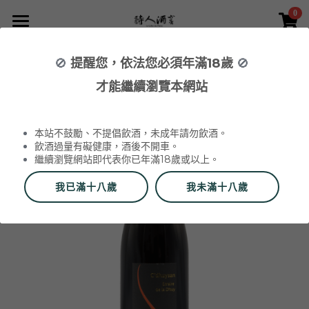
0
×
×
部落格分類
商品分類
首頁
🚫
提醒您，依法您必須年滿18歲
🚫
返回
所有商品分類
NEWS 最新消息與活動
葡萄酒 Wines
才能繼續瀏覽本網站
品酒活動與餐酒會 Wine Events
WINERIES 代理酒莊
2026 中秋禮盒
所有分類
本站不鼓勵、不提倡飲酒，未成年請勿飲酒。
2026 中秋精選禮盒
最新消息 News
飲酒過量有礙健康，酒後不開車。
繼續瀏覽網站即代表你已年滿18歲或以上。
2026 Labet 套組
雙瓶禮盒
酒莊 Wineries
我已滿十八歲
我未滿十八歲
阿爾薩斯 Alsace
單瓶禮盒
更多
香檳區 Champagne
Du Vin aux Liens
威石東聯名 Bī-lâi II
搜索
布根地 Bourgogne - 夏布利 Chablis
Domaine Zind-Humbrecht
Dom Pérignon
品酒會與餐酒會 Events
布根地 Bourgogne - 夜丘區 Côte de
Domaine Schoffit
Champagne Barrat-Masson
Domaine Daniel-Etienne Defaix
酒器 Accessories