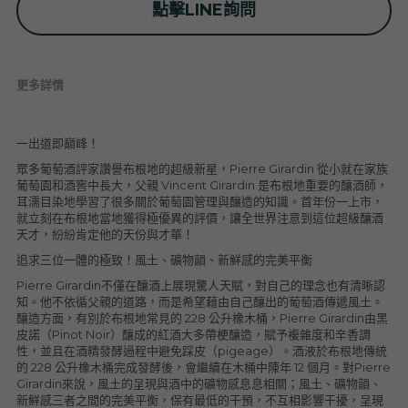
點擊LINE詢問
普羅旺斯 Provence
Catherine et Patrick Bottex
Cros des Calades
Domaine des Graves d Ardonnéau
諾曼第 Normandy
Domaine Labet
Domaine Montirius
Château Climes
Clos de lOurs
更多詳情
羅亞爾河 - 南特 Loire - Pays Nantais
Domaine Berthet-Bondet
Cave de Tain
Champ des Treilles
Eric Bordelet
羅亞爾河 - 安如 Loire - Anjou
Château Surain
Complémen'Terre
一出道即巔峰！
眾多葡萄酒評家讚譽布根地的超級新星，Pierre Girardin 從小就在家族
羅亞爾河 - 都漢 Loire - Touraine
Château Dompierre
Eric Morgat
葡萄園和酒窖中長大，父親 Vincent Girardin 是布根地重要的釀酒師，
耳濡目染地學習了很多關於葡萄園管理與釀造的知識。首年份一上市，
就立刻在布根地當地獲得極優異的評價，讓全世界注意到這位超級釀酒
羅亞爾河 - 中央區 Loire - Centre
Terre de lElu
Domaine des Grandes Esperances
天才，紛紛肯定他的天份與才華！
追求三位一體的極致！風土、礦物韻、新鮮感的完美平衡
朗格多克胡西雍 Languedoc-Roussillon
Chateau de Fosse-Seche
Domaine de Cezin
Vincent Pinard
Pierre Girardin不僅在釀酒上展現驚人天賦，對自己的理念也有清晰認
知。他不依循父親的道路，而是希望藉由自己釀出的葡萄酒傳遞風土。
科西嘉 Corsica
Domaine de Bablut
Julien Coutois
Domaine Fouassier
Domaine Pujol
釀造方面，有別於布根地常見的 228 公升橡木桶，Pierre Girardin由黑
皮諾（Pinot Noir）釀成的紅酒大多帶梗釀造，賦予複雜度和辛香調
性，並且在酒精發酵過程中避免踩皮（pigeage）。酒液於布根地傳統
西南區 Sud-Ouest
Domaine des Pothiers
Domaine Vial-Magneres
Domaine Vico / Clos Venturi
的 228 公升橡木桶完成發酵後，會繼續在木桶中陳年 12 個月。對Pierre 
Girardin來說，風土的呈現與酒中的礦物感息息相關；風土、礦物韻、
台灣 Taiwan
Domaine Peyre Rose
Domaine Comte Abbatucci
Clos Thou
新鮮感三者之間的完美平衡，保有最低的干預，不互相影響干擾，呈現