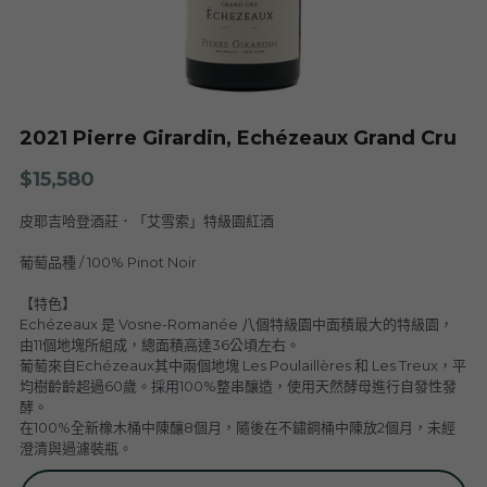
Nuits
F. Meyer
Champagne Bauget-Jouette
Bailly Lapierre
夥伴 Partners
布根地 Bourgogne - 伯恩丘 Côte de
Domaine Tortochot
Beaune-1
Champagne A.Bergère
Alain Hudelot-Noëllat
布根地 Bourgogne - 伯恩丘 Côte de
Pierre Boisson
2021 Pierre Girardin, Echézeaux Grand Cru
Beaune-2
Charles Van Canneyt
Domaine Jacques Prieur
$15,580
布根地 Bourgogne - 夏隆內丘 Côte
Albert Morot
Recrue des Sens
Chalonnaise
皮耶吉哈登酒莊．「艾雪索」特級園紅酒
Pierre Girardin
Aurélien Verdet
布根地 Bourgogne - 馬貢內 Mâconnais
Les Champs de Thémis
葡萄品種 / 100% Pinot Noir
Maxime Dubuet-Boillot
【特色】
Domaine Dugat-Py
薄酒萊 Beaujolais
Roc Breïa
Domaine Nicolas Rossignol
Echézeaux 是 Vosne-Romanée 八個特級園中面積最大的特級園，
由11個地塊所組成，總面積高達36公頃左右。
Antoine Lienhardt
侏羅與薩瓦區 Jura et Savoie
Domaine du Clos des Rocs
Domaine Saint-Cyr
葡萄來自Echézeaux其中兩個地塊 Les Poulaillères 和 Les Treux，平
Domaine Nicolas Perrault
均樹齡齡超過60歲。採用100%整串釀造，使用天然酵母進行自發性發
Domaine Audiffred
隆河 Rhône
Domaine Nicolas Maillet
Bonnet Cotton
Les Bottes Rouges
酵。
Justin Girardin
在100%全新橡木桶中陳釀8個月，隨後在不鏽鋼桶中陳放2個月，未經
澄清與過濾裝瓶。
波爾多 Bordeaux
Maison Philippe Grisard
Château Fortia
Domaine Bonnardot