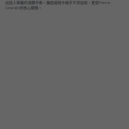
出迷人華麗的酒體平衡。釀造過程中幾乎不添加硫，更是Pierre 
Girardin的核心關懷。
Le Petit Domaine de Gimios
Weightstone 威石東酒莊
Domaine du Pas de lEscalette
Domaine Leon Barral
Domaine Gardiés
Domaine Gauby