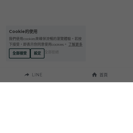
Cookie的使用
我們使用cookies來確保流暢的瀏覽體驗。若按
下接受，即表示你同意使用cookies。
了解更多
全部拒絕
全部接受
設定
LINE
首頁
營業時間：
週一至週六 10:00~19:00
聯繫我們：
地址：
Tel. +886-4-23272924
台中市西區台灣大道
二段331號 