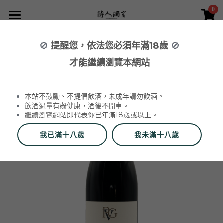
0
×
×
部落格分類
商品分類
首頁
🚫
提醒您，依法您必須年滿18歲
🚫
返回
所有商品分類
NEWS 最新消息與活動
葡萄酒 Wines
才能繼續瀏覽本網站
品酒活動與餐酒會 Wine Events
WINERIES 代理酒莊
2026 中秋禮盒
所有分類
本站不鼓勵、不提倡飲酒，未成年請勿飲酒。
2026 中秋精選禮盒
最新消息 News
飲酒過量有礙健康，酒後不開車。
繼續瀏覽網站即代表你已年滿18歲或以上。
2026 Labet 套組
雙瓶禮盒
酒莊 Wineries
我已滿十八歲
我未滿十八歲
阿爾薩斯 Alsace
單瓶禮盒
更多
香檳區 Champagne
Du Vin aux Liens
威石東聯名 Bī-lâi II
搜索
布根地 Bourgogne - 夏布利 Chablis
Domaine Zind-Humbrecht
Dom Pérignon
品酒會與餐酒會 Events
布根地 Bourgogne - 夜丘區 Côte de
Domaine Schoffit
Champagne Barrat-Masson
Domaine Daniel-Etienne Defaix
酒器 Accessories