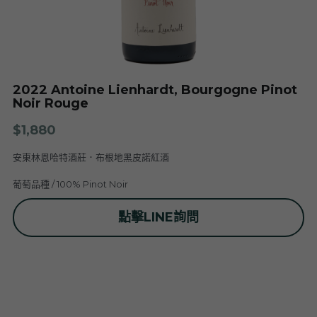
Nuits
F. Meyer
Champagne Bauget-Jouette
Bailly Lapierre
夥伴 Partners
布根地 Bourgogne - 伯恩丘 Côte de
Domaine Tortochot
Beaune-1
Champagne A.Bergère
Alain Hudelot-Noëllat
布根地 Bourgogne - 伯恩丘 Côte de
Pierre Boisson
2022 Antoine Lienhardt, Bourgogne Pinot
Beaune-2
Charles Van Canneyt
Noir Rouge
Domaine Jacques Prieur
布根地 Bourgogne - 夏隆內丘 Côte
Albert Morot
$1,880
Recrue des Sens
Chalonnaise
Pierre Girardin
安東林恩哈特酒莊．布根地黑皮諾紅酒
Aurélien Verdet
布根地 Bourgogne - 馬貢內 Mâconnais
Les Champs de Thémis
Maxime Dubuet-Boillot
葡萄品種 / 100% Pinot Noir
Domaine Dugat-Py
薄酒萊 Beaujolais
Roc Breïa
Domaine Nicolas Rossignol
點擊LINE詢問
Antoine Lienhardt
侏羅與薩瓦區 Jura et Savoie
Domaine du Clos des Rocs
Domaine Saint-Cyr
Domaine Nicolas Perrault
Domaine Audiffred
隆河 Rhône
Domaine Nicolas Maillet
Bonnet Cotton
Les Bottes Rouges
Justin Girardin
波爾多 Bordeaux
Maison Philippe Grisard
Château Fortia
Domaine Bonnardot