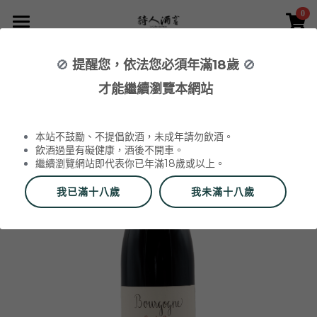
0
×
×
部落格分類
商品分類
首頁
🚫
提醒您，依法您必須年滿18歲
🚫
返回
所有商品分類
NEWS 最新消息與活動
葡萄酒 Wines
才能繼續瀏覽本網站
品酒活動與餐酒會 Wine Events
WINERIES 代理酒莊
2026 中秋禮盒
所有分類
本站不鼓勵、不提倡飲酒，未成年請勿飲酒。
2026 中秋精選禮盒
最新消息 News
飲酒過量有礙健康，酒後不開車。
繼續瀏覽網站即代表你已年滿18歲或以上。
2026 Labet 套組
雙瓶禮盒
酒莊 Wineries
我已滿十八歲
我未滿十八歲
阿爾薩斯 Alsace
單瓶禮盒
更多
香檳區 Champagne
Du Vin aux Liens
威石東聯名 Bī-lâi II
搜索
布根地 Bourgogne - 夏布利 Chablis
Domaine Zind-Humbrecht
Dom Pérignon
品酒會與餐酒會 Events
布根地 Bourgogne - 夜丘區 Côte de
Domaine Schoffit
Champagne Barrat-Masson
Domaine Daniel-Etienne Defaix
酒器 Accessories