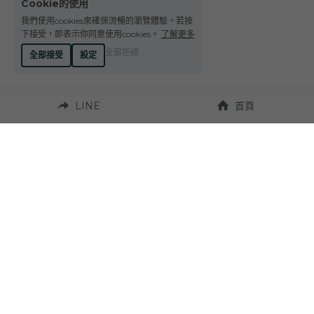
Cookie的使用
Le Petit Domaine de Gimios
Weightstone 威石東酒莊
我們使用cookies來確保流暢的瀏覽體驗。若按
下接受，即表示你同意使用cookies。
了解更多
Domaine du Pas de lEscalette
全部拒絕
全部接受
設定
Domaine Leon Barral
LINE
首頁
Domaine Gardiés
Domaine Gauby
營業時間：
週一至週六 10:00~19:00
聯繫我們：
地址：
Tel. +886-4-23272924
台中市西區台灣大道
二段331號 
Fax. +886-4-23270037
（近草悟道）