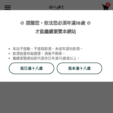
0
×
×
部落格分類
商品分類
首頁
🚫
提醒您，依法您必須年滿18歲
🚫
所有商品分類
NEWS 最新消息與活動
葡萄酒 Wines
才能繼續瀏覽本網站
品酒活動與餐酒會 Wine Events
WINERIES 代理酒莊
2026 中秋禮盒
所有分類
本站不鼓勵、不提倡飲酒，未成年請勿飲酒。
2026 中秋精選禮盒
最新消息 News
飲酒過量有礙健康，酒後不開車。
繼續瀏覽網站即代表你已年滿18歲或以上。
該商品目前已下架。
返回主頁
2026 Labet 套組
雙瓶禮盒
酒莊 Wineries
我已滿十八歲
我未滿十八歲
阿爾薩斯 Alsace
單瓶禮盒
更多
香檳區 Champagne
Du Vin aux Liens
威石東聯名 Bī-lâi II
搜索
布根地 Bourgogne - 夏布利 Chablis
Domaine Zind-Humbrecht
Dom Pérignon
品酒會與餐酒會 Events
布根地 Bourgogne - 夜丘區 Côte de
Domaine Schoffit
Champagne Barrat-Masson
Domaine Daniel-Etienne Defaix
酒器 Accessories