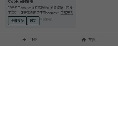
Cookie的使用
Le Petit Domaine de Gimios
Weightstone 威石東酒莊
我們使用cookies來確保流暢的瀏覽體驗。若按
下接受，即表示你同意使用cookies。
了解更多
Domaine du Pas de lEscalette
全部拒絕
全部接受
設定
Domaine Leon Barral
LINE
首頁
Domaine Gardiés
Domaine Gauby
營業時間：
週一至週六 10:00~19:00
聯繫我們：
地址：
Tel. +886-4-23272924
台中市西區台灣大道
二段331號 
Fax. +886-4-23270037
（近草悟道）