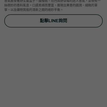
香氣散發著野生覆盆子、酸櫻桃、牡丹與野草莓的迷人香氣，並帶有一
普羅旺斯 Provence
Catherine et Patrick Bottex
Cros des Calades
Domaine des Graves d Ardonnéau
絲微妙的香料氣息。口感柔順而豐富，展現出果香的圓潤、細緻的單
寧，以及礦物質般的清新之間的絕妙平衡。
諾曼第 Normandy
Domaine Labet
Domaine Montirius
Château Climes
Clos de lOurs
點擊LINE詢問
羅亞爾河 - 南特 Loire - Pays Nantais
Domaine Berthet-Bondet
Cave de Tain
Champ des Treilles
Eric Bordelet
羅亞爾河 - 安如 Loire - Anjou
Château Surain
Complémen'Terre
羅亞爾河 - 都漢 Loire - Touraine
Château Dompierre
Eric Morgat
羅亞爾河 - 中央區 Loire - Centre
Terre de lElu
Domaine des Grandes Esperances
朗格多克胡西雍 Languedoc-Roussillon
Chateau de Fosse-Seche
Domaine de Cezin
Vincent Pinard
科西嘉 Corsica
Domaine de Bablut
Julien Coutois
Domaine Fouassier
Domaine Pujol
西南區 Sud-Ouest
Domaine des Pothiers
Domaine Vial-Magneres
Domaine Vico / Clos Venturi
台灣 Taiwan
Domaine Peyre Rose
Domaine Comte Abbatucci
Clos Thou