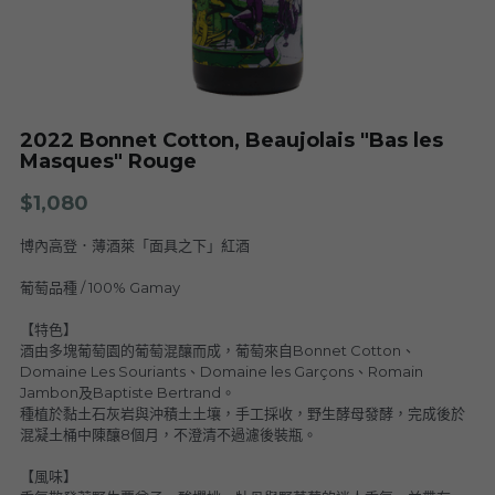
Nuits
F. Meyer
Champagne Bauget-Jouette
Bailly Lapierre
夥伴 Partners
布根地 Bourgogne - 伯恩丘 Côte de
Domaine Tortochot
Beaune-1
Champagne A.Bergère
Alain Hudelot-Noëllat
布根地 Bourgogne - 伯恩丘 Côte de
Pierre Boisson
2022 Bonnet Cotton, Beaujolais "Bas les
Beaune-2
Charles Van Canneyt
Masques" Rouge
Domaine Jacques Prieur
布根地 Bourgogne - 夏隆內丘 Côte
Albert Morot
$1,080
Recrue des Sens
Chalonnaise
Pierre Girardin
博內高登．薄酒萊「面具之下」紅酒
Aurélien Verdet
布根地 Bourgogne - 馬貢內 Mâconnais
Les Champs de Thémis
Maxime Dubuet-Boillot
葡萄品種 / 100% Gamay
Domaine Dugat-Py
薄酒萊 Beaujolais
Roc Breïa
Domaine Nicolas Rossignol
【特色】
酒由多塊葡萄園的葡萄混釀而成，葡萄來自Bonnet Cotton、
Antoine Lienhardt
侏羅與薩瓦區 Jura et Savoie
Domaine du Clos des Rocs
Domaine Saint-Cyr
Domaine Les Souriants、Domaine les Garçons、Romain
Domaine Nicolas Perrault
Jambon及Baptiste Bertrand。
Domaine Audiffred
隆河 Rhône
Domaine Nicolas Maillet
Bonnet Cotton
Les Bottes Rouges
種植於黏土石灰岩與沖積土土壤，手工採收，野生酵母發酵，完成後於
Justin Girardin
混凝土桶中陳釀8個月，不澄清不過濾後裝瓶。
波爾多 Bordeaux
Maison Philippe Grisard
Château Fortia
【風味】
Domaine Bonnardot