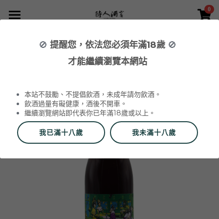
0
×
×
部落格分類
商品分類
首頁
🚫
提醒您，依法您必須年滿18歲
🚫
返回
所有商品分類
NEWS 最新消息與活動
葡萄酒 Wines
才能繼續瀏覽本網站
品酒活動與餐酒會 Wine Events
WINERIES 代理酒莊
2026 中秋禮盒
所有分類
本站不鼓勵、不提倡飲酒，未成年請勿飲酒。
2026 中秋精選禮盒
最新消息 News
飲酒過量有礙健康，酒後不開車。
繼續瀏覽網站即代表你已年滿18歲或以上。
2026 Labet 套組
雙瓶禮盒
酒莊 Wineries
我已滿十八歲
我未滿十八歲
阿爾薩斯 Alsace
單瓶禮盒
更多
香檳區 Champagne
Du Vin aux Liens
威石東聯名 Bī-lâi II
搜索
布根地 Bourgogne - 夏布利 Chablis
Domaine Zind-Humbrecht
Dom Pérignon
品酒會與餐酒會 Events
布根地 Bourgogne - 夜丘區 Côte de
Domaine Schoffit
Champagne Barrat-Masson
Domaine Daniel-Etienne Defaix
酒器 Accessories