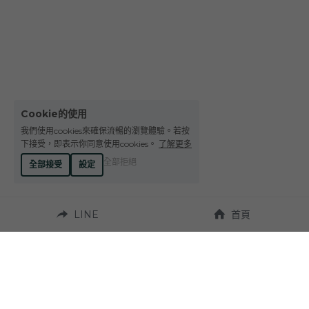
Le Petit Domaine de Gimios
Weightstone 威石東酒莊
Domaine du Pas de lEscalette
Domaine Leon Barral
Cookie的使用
Domaine Gardiés
我們使用cookies來確保流暢的瀏覽體驗。若按
下接受，即表示你同意使用cookies。
了解更多
Domaine Gauby
全部拒絕
全部接受
設定
LINE
首頁
營業時間：
週一至週六 10:00~19:00