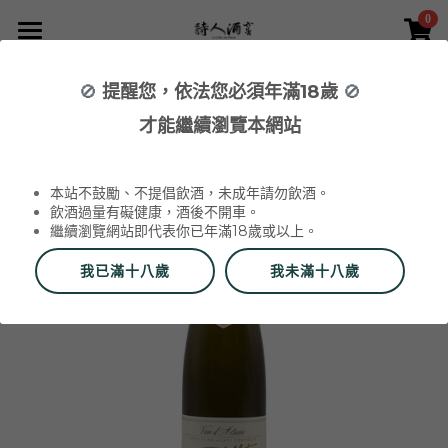
0
×
×
部落格分類
商品分類
首頁
🚫
提醒您，依法您必須年滿18歲
🚫
返回
所有商品分類
NEWS 最新消息與活動
葡萄酒 Wines
才能繼續瀏覽本網站
品酒活動與餐酒會 Wine Events
WINERIES 代理酒莊
2026 中秋禮盒
所有分類
本站不鼓勵、不提倡飲酒，未成年請勿飲酒。
2026 中秋精選禮盒
最新消息 News
飲酒過量有礙健康，酒後不開車。
繼續瀏覽網站即代表你已年滿18歲或以上。
2026 Labet 套組
雙瓶禮盒
酒莊 Wineries
我已滿十八歲
我未滿十八歲
阿爾薩斯 Alsace
單瓶禮盒
更多
香檳區 Champagne
Du Vin aux Liens
威石東聯名 Bī-lâi II
搜索
布根地 Bourgogne - 夏布利 Chablis
Domaine Zind-Humbrecht
Dom Pérignon
品酒會與餐酒會 Events
布根地 Bourgogne - 夜丘區 Côte de
Domaine Schoffit
Champagne Barrat-Masson
Domaine Daniel-Etienne Defaix
酒器 Accessories