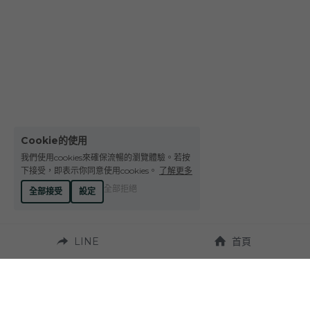
Le Petit Domaine de Gimios
Weightstone 威石東酒莊
Domaine du Pas de lEscalette
Domaine Leon Barral
Domaine Gardiés
Cookie的使用
Domaine Gauby
我們使用cookies來確保流暢的瀏覽體驗。若按
下接受，即表示你同意使用cookies。
了解更多
全部拒絕
全部接受
設定
LINE
首頁
營業時間：
週一至週六 10:00~19:00