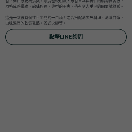
香，但口感更為清爽，酸度也較明顯，芳香草本與杏仁的礦物質各行，
普羅旺斯 Provence
Catherine et Patrick Bottex
Cros des Calades
Domaine des Graves d Ardonnéau
風格成熟優雅，餘味悠長，典型的干爽，帶有令人垂涎的開胃鹹鮮感。
這是一款很有個性且少見的干白酒！適合搭配清爽魚料理、清蒸白蝦，
諾曼第 Normandy
Domaine Labet
Domaine Montirius
Château Climes
Clos de lOurs
口味溫潤的軟質乳酪，義式火腿等。
羅亞爾河 - 南特 Loire - Pays Nantais
Domaine Berthet-Bondet
Cave de Tain
Champ des Treilles
Eric Bordelet
點擊LINE詢問
羅亞爾河 - 安如 Loire - Anjou
Château Surain
Complémen'Terre
羅亞爾河 - 都漢 Loire - Touraine
Château Dompierre
Eric Morgat
羅亞爾河 - 中央區 Loire - Centre
Terre de lElu
Domaine des Grandes Esperances
朗格多克胡西雍 Languedoc-Roussillon
Chateau de Fosse-Seche
Domaine de Cezin
Vincent Pinard
科西嘉 Corsica
Domaine de Bablut
Julien Coutois
Domaine Fouassier
Domaine Pujol
西南區 Sud-Ouest
Domaine des Pothiers
Domaine Vial-Magneres
Domaine Vico / Clos Venturi
台灣 Taiwan
Domaine Peyre Rose
Domaine Comte Abbatucci
Clos Thou