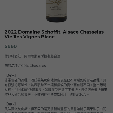
Nuits
F. Meyer
Champagne Bauget-Jouette
Bailly Lapierre
夥伴 Partners
布根地 Bourgogne - 伯恩丘 Côte de
Domaine Tortochot
Beaune-1
Champagne A.Bergère
Alain Hudelot-Noëllat
布根地 Bourgogne - 伯恩丘 Côte de
Pierre Boisson
2022 Domaine Schoffit, Alsace Chasselas
Beaune-2
Charles Van Canneyt
Vieilles Vignes Blanc
Domaine Jacques Prieur
布根地 Bourgogne - 夏隆內丘 Côte
Albert Morot
$980
Recrue des Sens
Chalonnaise
Pierre Girardin
休菲特酒莊．阿爾薩斯夏斯拉老藤白酒
Aurélien Verdet
布根地 Bourgogne - 馬貢內 Mâconnais
Les Champs de Thémis
Maxime Dubuet-Boillot
葡萄品種 / 100% Chasselas
Domaine Dugat-Py
薄酒萊 Beaujolais
Roc Breïa
Domaine Nicolas Rossignol
【特色】
非常古老的品種，酒莊義無反顧地保留現在已不常嚐到的古老品種，具
Antoine Lienhardt
侏羅與薩瓦區 Jura et Savoie
Domaine du Clos des Rocs
Domaine Saint-Cyr
有很强的可塑性，其表現常因土壤和氣候的變化而有所不同。整串葡萄
Domaine Nicolas Perrault
壓榨，48小時的低溫泡皮。發酵在受控溫度下進行，視情況會進行蘋果
Domaine Audiffred
隆河 Rhône
Domaine Nicolas Maillet
Bonnet Cotton
Les Bottes Rouges
酸與天然乳酸發酵。不鏽鋼桶中熟成12個月，殘糖約2g/L。
Justin Girardin
【風味】
波爾多 Bordeaux
Maison Philippe Grisard
Château Fortia
風味類似灰皮諾，但不同的是更多新鮮豐富的果香如桃子蘋果梨子白花
Domaine Bonnardot