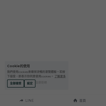
Le Petit Domaine de Gimios
Weightstone 威石東酒莊
Domaine du Pas de lEscalette
Domaine Leon Barral
Domaine Gardiés
Domaine Gauby
Cookie的使用
我們使用cookies來確保流暢的瀏覽體驗。若按
下接受，即表示你同意使用cookies。
了解更多
全部拒絕
全部接受
設定
LINE
首頁