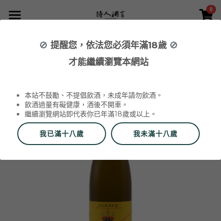
0
×
×
部落格分類
商品分類
首頁
🚫
提醒您，依法您必須年滿18歲
🚫
返回
所有商品分類
NEWS 最新消息與活動
葡萄酒 Wines
才能繼續瀏覽本網站
品酒活動與餐酒會 Wine Events
WINERIES 代理酒莊
2026 中秋禮盒
所有分類
本站不鼓勵、不提倡飲酒，未成年請勿飲酒。
2026 中秋精選禮盒
最新消息 News
飲酒過量有礙健康，酒後不開車。
繼續瀏覽網站即代表你已年滿18歲或以上。
2026 Labet 套組
雙瓶禮盒
酒莊 Wineries
我已滿十八歲
我未滿十八歲
阿爾薩斯 Alsace
單瓶禮盒
更多
香檳區 Champagne
Du Vin aux Liens
威石東聯名 Bī-lâi II
搜索
布根地 Bourgogne - 夏布利 Chablis
Domaine Zind-Humbrecht
Dom Pérignon
品酒會與餐酒會 Events
布根地 Bourgogne - 夜丘區 Côte de
Domaine Schoffit
Champagne Barrat-Masson
Domaine Daniel-Etienne Defaix
酒器 Accessories