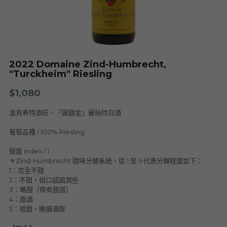
Nuits
F. Meyer
Champagne Bauget-Jouette
Bailly Lapierre
夥伴 Partners
布根地 Bourgogne - 伯恩丘 Côte de
Domaine Tortochot
Beaune-1
Champagne A.Bergère
Alain Hudelot-Noëllat
布根地 Bourgogne - 伯恩丘 Côte de
Pierre Boisson
2022 Domaine Zind-Humbrecht,
Beaune-2
Charles Van Canneyt
"Turckheim" Riesling
Domaine Jacques Prieur
布根地 Bourgogne - 夏隆內丘 Côte
Albert Morot
$1,080
Recrue des Sens
Chalonnaise
Pierre Girardin
溫貝希特酒莊．「圖額金」麗絲玲白酒
Aurélien Verdet
布根地 Bourgogne - 馬貢內 Mâconnais
Les Champs de Thémis
Maxime Dubuet-Boillot
葡萄品種 / 100% Riesling
Domaine Dugat-Py
薄酒萊 Beaujolais
Roc Breïa
Domaine Nicolas Rossignol
甜度 index / 1
＊Zind-Humbrecht 甜味分類系統，從 1 至 5 代表分類程度如下：
Antoine Lienhardt
侏羅與薩瓦區 Jura et Savoie
Domaine du Clos des Rocs
Domaine Saint-Cyr
1：完全不甜
Domaine Nicolas Perrault
2：不甜，但口感圓潤些
Domaine Audiffred
隆河 Rhône
Domaine Nicolas Maillet
Bonnet Cotton
Les Bottes Rouges
3：略甜（帶有甜感）
Justin Girardin
4：甜酒
5：很甜，晚摘酒款
波爾多 Bordeaux
Maison Philippe Grisard
Château Fortia
Domaine Bonnardot