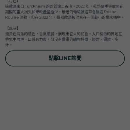
【特色】
普羅旺斯 Provence
Catherine et Patrick Bottex
Cros des Calades
Domaine des Graves d Ardonnéau
這款酒來自 Turckheim 的砂質壤土谷底。2022 年，乾熱夏季導致開花
期間的重大損失和果粒產量極少。最老的葡萄藤通常會釀造 Roche
Roulée 酒款，但在 2022 年，這兩款酒被混合在一個較小的橡木桶中。
諾曼第 Normandy
Domaine Labet
Domaine Montirius
Château Climes
Clos de lOurs
【風味】
羅亞爾河 - 南特 Loire - Pays Nantais
Domaine Berthet-Bondet
Cave de Tain
Champ des Treilles
Eric Bordelet
淺黃色清澈的酒色，香氣細膩，展現出宜人的花香。入口精緻的質地在
香氣中展現，口感有力度，但沒有嚴肅的礦物特徵，輕盈、優雅、多
汁。
羅亞爾河 - 安如 Loire - Anjou
Château Surain
Complémen'Terre
點擊LINE詢問
羅亞爾河 - 都漢 Loire - Touraine
Château Dompierre
Eric Morgat
羅亞爾河 - 中央區 Loire - Centre
Terre de lElu
Domaine des Grandes Esperances
朗格多克胡西雍 Languedoc-Roussillon
Chateau de Fosse-Seche
Domaine de Cezin
Vincent Pinard
科西嘉 Corsica
Domaine de Bablut
Julien Coutois
Domaine Fouassier
Domaine Pujol
西南區 Sud-Ouest
Domaine des Pothiers
Domaine Vial-Magneres
Domaine Vico / Clos Venturi
台灣 Taiwan
Domaine Peyre Rose
Domaine Comte Abbatucci
Clos Thou