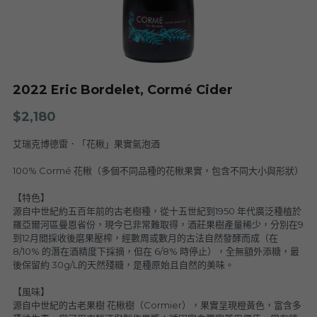
Nuits
F. Meyer
Champagne Bauget-Jouette
Bailly Lapierre
夥伴 Partners
布根地 Bourgogne - 伯恩丘 Côte de
Domaine Tortochot
Beaune-1
Champagne A.Bergère
Alain Hudelot-Noëllat
布根地 Bourgogne - 伯恩丘 Côte de
Pierre Boisson
2022 Eric Bordelet, Cormé Cider
Beaune-2
Charles Van Canneyt
Domaine Jacques Prieur
$2,180
布根地 Bourgogne - 夏隆內丘 Côte
Albert Morot
Recrue des Sens
Chalonnaise
艾瑞克博德雷．「花楸」果實氣泡酒
Pierre Girardin
Aurélien Verdet
布根地 Bourgogne - 馬貢內 Mâconnais
Les Champs de Thémis
100% Cormé 花楸（多個不同品種的花楸果實，包含不同大小與形狀）
Maxime Dubuet-Boillot
【特色】
Domaine Dugat-Py
薄酒萊 Beaujolais
Roc Breïa
Domaine Nicolas Rossignol
源自中世紀約五百年前的古老樹種，從十五世紀到1950 年代廣泛種植於
羅亞爾河區曼恩省份，現今已非常難取得，酒莊果樹產量稀少，分別在9
Antoine Lienhardt
侏羅與薩瓦區 Jura et Savoie
Domaine du Clos des Rocs
Domaine Saint-Cyr
到12月間採收後磨果壓榨，經數周或數月的古法自然發酵而成（在
Domaine Nicolas Perrault
8/10% 的潛在酒精度下採摘，但在 6/8% 時停止），全無額外添糖，最
Domaine Audiffred
隆河 Rhône
Domaine Nicolas Maillet
Bonnet Cotton
Les Bottes Rouges
後保留約 30g/L的天然殘糖，是種原始且自然的美味。
Justin Girardin
【風味】
波爾多 Bordeaux
Maison Philippe Grisard
Château Fortia
源自中世紀的古老果樹 花楸樹（Cormier），果實呈現橙黃色，富含多
Domaine Bonnardot