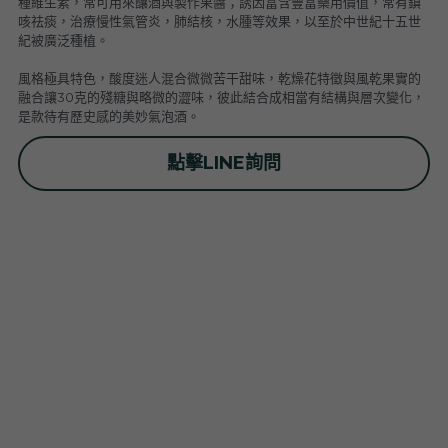
種維生素，常可用來釀酒與製作果醬；誘因富含豐富藥用價值，常有鎮
普羅旺斯 Provence
Catherine et Patrick Bottex
Cros des Calades
Domaine des Graves d Ardonnéau
咳祛痰，治療慢性氣管炎，肺結核，水腫等效果，以至於中世紀十五世
紀被廣泛種植。
諾曼第 Normandy
Domaine Labet
Domaine Montirius
Château Climes
Clos de lOurs
風格極具特色，酸度迷人混合微微苦干甜味，乾燥花特徵與風乾果實的
融合讓30克的殘糖與略微的澀味，彼此結合成相當有結構與層次變化，
羅亞爾河 - 南特 Loire - Pays Nantais
Domaine Berthet-Bondet
Cave de Tain
Champ des Treilles
Eric Bordelet
是款待有歷史感的美妙氣泡酒。
羅亞爾河 - 安如 Loire - Anjou
Château Surain
Complémen'Terre
點擊LINE詢問
羅亞爾河 - 都漢 Loire - Touraine
Château Dompierre
Eric Morgat
羅亞爾河 - 中央區 Loire - Centre
Terre de lElu
Domaine des Grandes Esperances
朗格多克胡西雍 Languedoc-Roussillon
Chateau de Fosse-Seche
Domaine de Cezin
Vincent Pinard
科西嘉 Corsica
Domaine de Bablut
Julien Coutois
Domaine Fouassier
Domaine Pujol
西南區 Sud-Ouest
Domaine des Pothiers
Domaine Vial-Magneres
Domaine Vico / Clos Venturi
台灣 Taiwan
Domaine Peyre Rose
Domaine Comte Abbatucci
Clos Thou