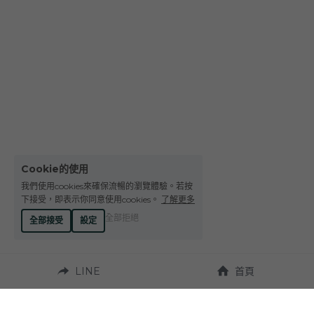
Le Petit Domaine de Gimios
Weightstone 威石東酒莊
Domaine du Pas de lEscalette
Domaine Leon Barral
Domaine Gardiés
Domaine Gauby
Cookie的使用
我們使用cookies來確保流暢的瀏覽體驗。若按
下接受，即表示你同意使用cookies。
了解更多
全部拒絕
全部接受
設定
LINE
首頁