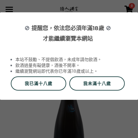
0
×
×
部落格分類
商品分類
首頁
🚫
提醒您，依法您必須年滿18歲
🚫
返回
所有商品分類
NEWS 最新消息與活動
葡萄酒 Wines
才能繼續瀏覽本網站
品酒活動與餐酒會 Wine Events
WINERIES 代理酒莊
2026 中秋禮盒
所有分類
本站不鼓勵、不提倡飲酒，未成年請勿飲酒。
2026 中秋精選禮盒
最新消息 News
飲酒過量有礙健康，酒後不開車。
繼續瀏覽網站即代表你已年滿18歲或以上。
2026 Labet 套組
雙瓶禮盒
酒莊 Wineries
我已滿十八歲
我未滿十八歲
阿爾薩斯 Alsace
單瓶禮盒
更多
香檳區 Champagne
Du Vin aux Liens
威石東聯名 Bī-lâi II
搜索
布根地 Bourgogne - 夏布利 Chablis
Domaine Zind-Humbrecht
Dom Pérignon
品酒會與餐酒會 Events
布根地 Bourgogne - 夜丘區 Côte de
Domaine Schoffit
Champagne Barrat-Masson
Domaine Daniel-Etienne Defaix
酒器 Accessories