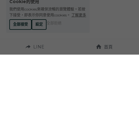
Cookie的使用
Le Petit Domaine de Gimios
Weightstone 威石東酒莊
我們使用cookies來確保流暢的瀏覽體驗。若按
下接受，即表示你同意使用cookies。
了解更多
Domaine du Pas de lEscalette
全部拒絕
全部接受
設定
Domaine Leon Barral
LINE
首頁
Domaine Gardiés
Domaine Gauby
營業時間：
週一至週六 10:00~19:00
聯繫我們：
地址：
Tel. +886-4-23272924
台中市西區台灣大道
二段331號 
Fax. +886-4-23270037
（近草悟道）