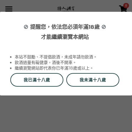
0
×
×
部落格分類
商品分類
首頁
🚫
提醒您，依法您必須年滿18歲
🚫
所有商品分類
NEWS 最新消息與活動
葡萄酒 Wines
才能繼續瀏覽本網站
品酒活動與餐酒會 Wine Events
WINERIES 代理酒莊
2026 中秋禮盒
所有分類
本站不鼓勵、不提倡飲酒，未成年請勿飲酒。
2026 中秋精選禮盒
最新消息 News
飲酒過量有礙健康，酒後不開車。
繼續瀏覽網站即代表你已年滿18歲或以上。
該商品目前已下架。
返回主頁
2026 Labet 套組
雙瓶禮盒
酒莊 Wineries
我已滿十八歲
我未滿十八歲
阿爾薩斯 Alsace
單瓶禮盒
更多
香檳區 Champagne
Du Vin aux Liens
威石東聯名 Bī-lâi II
搜索
布根地 Bourgogne - 夏布利 Chablis
Domaine Zind-Humbrecht
Dom Pérignon
品酒會與餐酒會 Events
布根地 Bourgogne - 夜丘區 Côte de
Domaine Schoffit
Champagne Barrat-Masson
Domaine Daniel-Etienne Defaix
酒器 Accessories