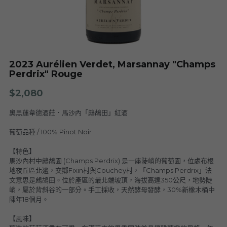
Nuits
F. Meyer
Champagne Bauget-Jouette
Bailly Lapierre
夥伴 Partners
布根地 Bourgogne - 伯恩丘 Côte de
Domaine Tortochot
Beaune-1
Champagne A.Bergère
Alain Hudelot-Noëllat
布根地 Bourgogne - 伯恩丘 Côte de
Pierre Boisson
2023 Aurélien Verdet, Marsannay "Champs
Beaune-2
Charles Van Canneyt
Perdrix" Rouge
Domaine Jacques Prieur
布根地 Bourgogne - 夏隆內丘 Côte
Albert Morot
$2,080
Recrue des Sens
Chalonnaise
Pierre Girardin
奧黑蓮韋德酒莊．馬沙內「鷓鴣田」紅酒
Aurélien Verdet
布根地 Bourgogne - 馬貢內 Mâconnais
Les Champs de Thémis
Maxime Dubuet-Boillot
葡萄品種 / 100% Pinot Noir
Domaine Dugat-Py
薄酒萊 Beaujolais
Roc Breïa
Domaine Nicolas Rossignol
【特色】
馬沙內村中鷓鴣園 (Champs Perdrix) 是一座陡峭的葡萄園，位處布根
Antoine Lienhardt
侏羅與薩瓦區 Jura et Savoie
Domaine du Clos des Rocs
Domaine Saint-Cyr
地夜丘區北邊，交鄰Fixin村與Couchey村，「Champs Perdrix」法
Domaine Nicolas Perrault
文意思是鷓鴣田。位於產區的最北端坡頂，海拔高達350公尺，地勢陡
Domaine Audiffred
隆河 Rhône
Domaine Nicolas Maillet
Bonnet Cotton
Les Bottes Rouges
峭，屬於背斜谷的一部分。手工採收，天然酵母發酵，30%新橡木桶中
Justin Girardin
陳年18個月。
波爾多 Bordeaux
Maison Philippe Grisard
Château Fortia
【風味】
Domaine Bonnardot