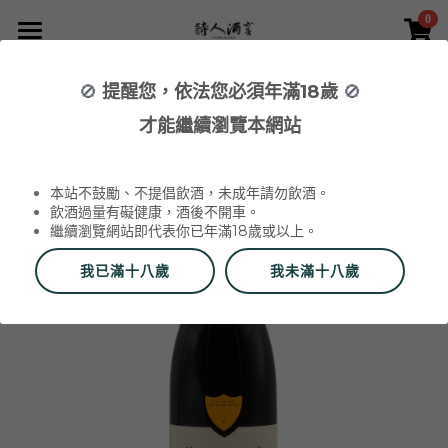
0
×
×
部落格分類
商品分類
首頁
🚫
提醒您，依法您必須年滿18歲
🚫
返回
所有商品分類
NEWS 最新消息與活動
葡萄酒 Wines
才能繼續瀏覽本網站
品酒活動與餐酒會 Wine Events
WINERIES 代理酒莊
2026 中秋禮盒
所有分類
本站不鼓勵、不提倡飲酒，未成年請勿飲酒。
2026 中秋精選禮盒
最新消息 News
飲酒過量有礙健康，酒後不開車。
繼續瀏覽網站即代表你已年滿18歲或以上。
2026 Labet 套組
雙瓶禮盒
酒莊 Wineries
我已滿十八歲
我未滿十八歲
阿爾薩斯 Alsace
單瓶禮盒
更多
香檳區 Champagne
Du Vin aux Liens
威石東聯名 Bī-lâi II
搜索
布根地 Bourgogne - 夏布利 Chablis
Domaine Zind-Humbrecht
Dom Pérignon
品酒會與餐酒會 Events
布根地 Bourgogne - 夜丘區 Côte de
Domaine Schoffit
Champagne Barrat-Masson
Domaine Daniel-Etienne Defaix
酒器 Accessories