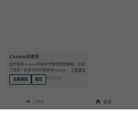
Le Petit Domaine de Gimios
Weightstone 威石東酒莊
Domaine du Pas de lEscalette
Domaine Leon Barral
Domaine Gardiés
Cookie的使用
我們使用cookies來確保流暢的瀏覽體驗。若按
Domaine Gauby
下接受，即表示你同意使用cookies。
了解更多
全部拒絕
全部接受
設定
LINE
首頁
營業時間：
週一至週六 10:00~19:00