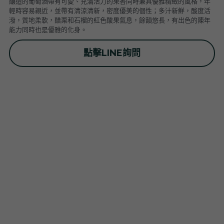
釀造的葡萄酒帶有可愛、充滿活力的果香同時兼具優雅精緻的風格，年
普羅旺斯 Provence
Catherine et Patrick Bottex
Cros des Calades
Domaine des Graves d Ardonnéau
輕時容易親近，並帶有清涼清新，密度優美的個性；多汁新鮮，酸度活
潑，質地柔軟，醋栗和石榴的紅色酸果氣息，餘韻悠長，有出色的陳年
能力同時也是優雅的化身。
諾曼第 Normandy
Domaine Labet
Domaine Montirius
Château Climes
Clos de lOurs
點擊LINE詢問
羅亞爾河 - 南特 Loire - Pays Nantais
Domaine Berthet-Bondet
Cave de Tain
Champ des Treilles
Eric Bordelet
羅亞爾河 - 安如 Loire - Anjou
Château Surain
Complémen'Terre
羅亞爾河 - 都漢 Loire - Touraine
Château Dompierre
Eric Morgat
羅亞爾河 - 中央區 Loire - Centre
Terre de lElu
Domaine des Grandes Esperances
朗格多克胡西雍 Languedoc-Roussillon
Chateau de Fosse-Seche
Domaine de Cezin
Vincent Pinard
科西嘉 Corsica
Domaine de Bablut
Julien Coutois
Domaine Fouassier
Domaine Pujol
西南區 Sud-Ouest
Domaine des Pothiers
Domaine Vial-Magneres
Domaine Vico / Clos Venturi
台灣 Taiwan
Domaine Peyre Rose
Domaine Comte Abbatucci
Clos Thou