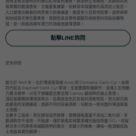
酒液呈現深邃明亮的寶石紅帶紫色邊緣，散發野生黑櫻桃、黑醋栗與黑
普羅旺斯 Provence
Catherine et Patrick Bottex
Cros des Calades
Domaine des Graves d Ardonnéau
莓果醬的飽滿香氣，交織著紫羅蘭、新鮮草本與優雅的濕潤泥土氣息。
入口展現出顯著的肉質張力與複雜度，酸度多汁且質地結實。成熟單寧
如絲絨般完美包覆果香，尾韻悠長並帶有細膩的胡椒香料與板岩礦物
諾曼第 Normandy
Domaine Labet
Domaine Montirius
Château Climes
Clos de lOurs
感，是一款極具陳年潛力的頂級老藤薄酒萊。
羅亞爾河 - 南特 Loire - Pays Nantais
Domaine Berthet-Bondet
Cave de Tain
Champ des Treilles
Eric Bordelet
點擊LINE詢問
羅亞爾河 - 安如 Loire - Anjou
Château Surain
Complémen'Terre
羅亞爾河 - 都漢 Loire - Touraine
Château Dompierre
Eric Morgat
更多詳情
羅亞爾河 - 中央區 Loire - Centre
Terre de lElu
Domaine des Grandes Esperances
創立於 1949 年、位於薄酒萊南端 Anse 的 Domaine Saint-Cyr，由第
四代莊主 Raphaël Saint-Cyr 帶領，全面實踐有機耕作，並導入生物動
朗格多克胡西雍 Languedoc-Roussillon
Chateau de Fosse-Seche
Domaine de Cezin
Vincent Pinard
力農法精神，以低干預釀造忠實呈現 Gamay 最純粹的風土表情。
酒莊版圖橫跨薄酒萊南北，從南部金色石灰岩的清新明亮，到北部花崗
科西嘉 Corsica
Domaine de Bablut
Julien Coutois
Domaine Fouassier
Domaine Pujol
岩產區的深邃礦感，透過不同村莊級酒款，勾勒出一張完整的薄酒萊風
土地圖。
全數手工採收、原生酵母自然發酵，發酵過程盡量不添加二氧化硫，多
西南區 Sud-Ouest
Domaine des Pothiers
Domaine Vial-Magneres
Domaine Vico / Clos Venturi
數酒款亦不澄清、不過濾，僅於裝瓶前視需求補充極低劑量 SO₂，保留
鮮活多汁的果香與細膩透明的層次，用最少的修飾，讓每一瓶酒都成為
台灣 Taiwan
Domaine Peyre Rose
Domaine Comte Abbatucci
Clos Thou
土地最真實的翻譯。