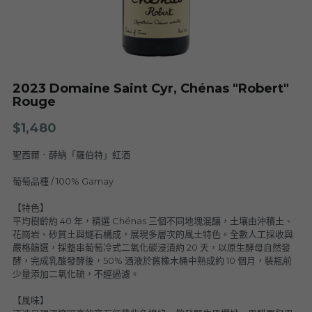
Nuits
F. Meyer
Champagne Bauget-Jouette
Bailly Lapierre
夥伴 Partners
布根地 Bourgogne - 伯恩丘 Côte de
Domaine Tortochot
Beaune-1
Champagne A.Bergère
Alain Hudelot-Noëllat
布根地 Bourgogne - 伯恩丘 Côte de
Pierre Boisson
2023 Domaine Saint Cyr, Chénas "Robert"
Beaune-2
Charles Van Canneyt
Rouge
Domaine Jacques Prieur
布根地 Bourgogne - 夏隆內丘 Côte
Albert Morot
$1,480
Recrue des Sens
Chalonnaise
Pierre Girardin
聖西爾．薛納「羅伯特」紅酒
Aurélien Verdet
布根地 Bourgogne - 馬貢內 Mâconnais
Les Champs de Thémis
Maxime Dubuet-Boillot
葡萄品種 / 100% Gamay
Domaine Dugat-Py
薄酒萊 Beaujolais
Roc Breïa
Domaine Nicolas Rossignol
【特色】
平均樹齡約 40 年，精選 Chénas 三個不同地塊混釀，土壤由沖積土、
Antoine Lienhardt
侏羅與薩瓦區 Jura et Savoie
Domaine du Clos des Rocs
Domaine Saint-Cyr
花崗岩、砂質土與燧石構成，展現多層次的風土特色。全數人工採收與
Domaine Nicolas Perrault
嚴格篩選，採整串葡萄冷式二氧化碳浸漬約 20 天，以原生酵母自然發
Domaine Audiffred
隆河 Rhône
Domaine Nicolas Maillet
Bonnet Cotton
Les Bottes Rouges
酵，完成乳酸發酵後，50% 酒液於舊橡木桶中熟成約 10 個月，裝瓶前
Justin Girardin
少量添加二氧化硫，不經過濾。
波爾多 Bordeaux
Maison Philippe Grisard
Château Fortia
【風味】
Domaine Bonnardot