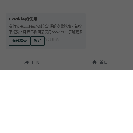
Cookie的使用
我們使用cookies來確保流暢的瀏覽體驗。若按
下接受，即表示你同意使用cookies。
了解更多
全部拒絕
全部接受
設定
LINE
首頁
營業時間：
週一至週六 10:00~19:00
聯繫我們：
地址：
Tel. +886-4-23272924
台中市西區台灣大道
二段331號 
Fax. +886-4-23270037
（近草悟道）