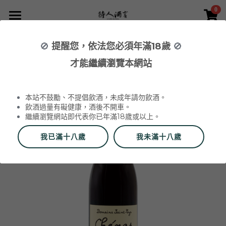
0
×
×
部落格分類
商品分類
首頁
🚫
提醒您，依法您必須年滿18歲
🚫
返回
所有商品分類
NEWS 最新消息與活動
葡萄酒 Wines
才能繼續瀏覽本網站
品酒活動與餐酒會 Wine Events
WINERIES 代理酒莊
2026 中秋禮盒
所有分類
本站不鼓勵、不提倡飲酒，未成年請勿飲酒。
2026 中秋精選禮盒
最新消息 News
飲酒過量有礙健康，酒後不開車。
繼續瀏覽網站即代表你已年滿18歲或以上。
2026 Labet 套組
雙瓶禮盒
酒莊 Wineries
我已滿十八歲
我未滿十八歲
阿爾薩斯 Alsace
單瓶禮盒
更多
香檳區 Champagne
Du Vin aux Liens
威石東聯名 Bī-lâi II
搜索
布根地 Bourgogne - 夏布利 Chablis
Domaine Zind-Humbrecht
Dom Pérignon
品酒會與餐酒會 Events
布根地 Bourgogne - 夜丘區 Côte de
Domaine Schoffit
Champagne Barrat-Masson
Domaine Daniel-Etienne Defaix
酒器 Accessories