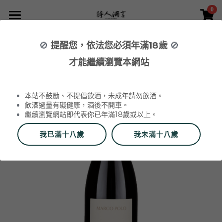
0
×
×
部落格分類
商品分類
首頁
🚫
提醒您，依法您必須年滿18歲
🚫
返回
所有商品分類
NEWS 最新消息與活動
葡萄酒 Wines
才能繼續瀏覽本網站
品酒活動與餐酒會 Wine Events
WINERIES 代理酒莊
2026 中秋禮盒
所有分類
本站不鼓勵、不提倡飲酒，未成年請勿飲酒。
2026 中秋精選禮盒
最新消息 News
飲酒過量有礙健康，酒後不開車。
繼續瀏覽網站即代表你已年滿18歲或以上。
2026 Labet 套組
雙瓶禮盒
酒莊 Wineries
我已滿十八歲
我未滿十八歲
阿爾薩斯 Alsace
單瓶禮盒
更多
香檳區 Champagne
Du Vin aux Liens
威石東聯名 Bī-lâi II
搜索
布根地 Bourgogne - 夏布利 Chablis
Domaine Zind-Humbrecht
Dom Pérignon
品酒會與餐酒會 Events
布根地 Bourgogne - 夜丘區 Côte de
Domaine Schoffit
Champagne Barrat-Masson
Domaine Daniel-Etienne Defaix
酒器 Accessories