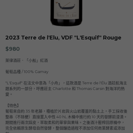
Nuits
F. Meyer
Champagne Bauget-Jouette
Bailly Lapierre
夥伴 Partners
布根地 Bourgogne - 伯恩丘 Côte de
Domaine Tortochot
Beaune-1
Champagne A.Bergère
Alain Hudelot-Noëllat
布根地 Bourgogne - 伯恩丘 Côte de
Pierre Boisson
2023 Terre de l'Elu, VDF "L'Esquif" Rouge
Beaune-2
Charles Van Canneyt
Domaine Jacques Prieur
$980
布根地 Bourgogne - 夏隆內丘 Côte
Albert Morot
Recrue des Sens
Chalonnaise
萊律酒莊．「小船」紅酒
Pierre Girardin
Aurélien Verdet
布根地 Bourgogne - 馬貢內 Mâconnais
Les Champs de Thémis
葡萄品種 / 100% Gamay
Maxime Dubuet-Boillot
"L'Esquif" 在法文中意為「小舟」，這款酒是 Terre de l'Élu 酒莊航海主
Domaine Dugat-Py
薄酒萊 Beaujolais
Roc Breïa
Domaine Nicolas Rossignol
題系列的一部分，呼應莊主 Charlotte 和 Thomas Carsin 對海洋的熱
愛。
Antoine Lienhardt
侏羅與薩瓦區 Jura et Savoie
Domaine du Clos des Rocs
Domaine Saint-Cyr
Domaine Nicolas Perrault
【特色】
Domaine Audiffred
隆河 Rhône
Domaine Nicolas Maillet
Bonnet Cotton
Les Bottes Rouges
葡萄來自約 35 年老藤，種植於片岩與火山岩覆蓋的黏土上，手工採收後
Justin Girardin
整串（不除梗）直接置入中性 40 hL 木桶中進行約 10 天的發酵前浸漬。
期間進行兩次踩皮，萃取柔和的單寧與果味。之後酒汁壓榨回原桶中，
波爾多 Bordeaux
Maison Philippe Grisard
Château Fortia
完全依賴原生酵母自然發酵，整個釀造過程不添加任何商業酵素或添加
Domaine Bonnardot