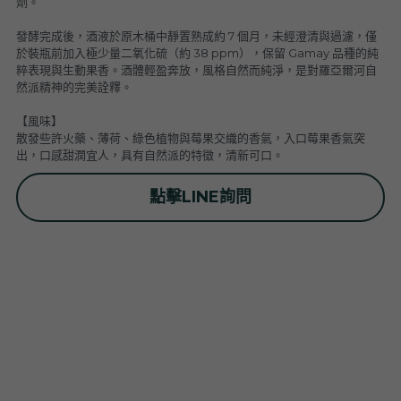
劑。
普羅旺斯 Provence
Catherine et Patrick Bottex
Cros des Calades
Domaine des Graves d Ardonnéau
發酵完成後，酒液於原木桶中靜置熟成約 7 個月，未經澄清與過濾，僅
於裝瓶前加入極少量二氧化硫（約 38 ppm），保留 Gamay 品種的純
諾曼第 Normandy
Domaine Labet
Domaine Montirius
Château Climes
Clos de lOurs
粹表現與生動果香。酒體輕盈奔放，風格自然而純淨，是對羅亞爾河自
然派精神的完美詮釋。
羅亞爾河 - 南特 Loire - Pays Nantais
Domaine Berthet-Bondet
Cave de Tain
Champ des Treilles
Eric Bordelet
【風味】
散發些許火藥、薄荷、綠色植物與莓果交織的香氣，入口莓果香氣突
羅亞爾河 - 安如 Loire - Anjou
Château Surain
Complémen'Terre
出，口感甜潤宜人，具有自然派的特徵，清新可口。
羅亞爾河 - 都漢 Loire - Touraine
Château Dompierre
Eric Morgat
點擊LINE詢問
羅亞爾河 - 中央區 Loire - Centre
Terre de lElu
Domaine des Grandes Esperances
朗格多克胡西雍 Languedoc-Roussillon
Chateau de Fosse-Seche
Domaine de Cezin
Vincent Pinard
科西嘉 Corsica
Domaine de Bablut
Julien Coutois
Domaine Fouassier
Domaine Pujol
西南區 Sud-Ouest
Domaine des Pothiers
Domaine Vial-Magneres
Domaine Vico / Clos Venturi
台灣 Taiwan
Domaine Peyre Rose
Domaine Comte Abbatucci
Clos Thou