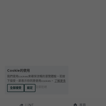
Le Petit Domaine de Gimios
Weightstone 威石東酒莊
Domaine du Pas de lEscalette
Domaine Leon Barral
Domaine Gardiés
Domaine Gauby
Cookie的使用
我們使用cookies來確保流暢的瀏覽體驗。若按
下接受，即表示你同意使用cookies。
了解更多
全部拒絕
全部接受
設定
LINE
首頁