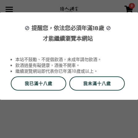
0
×
×
部落格分類
商品分類
首頁
🚫
提醒您，依法您必須年滿18歲
🚫
所有商品分類
NEWS 最新消息與活動
葡萄酒 Wines
才能繼續瀏覽本網站
品酒活動與餐酒會 Wine Events
WINERIES 代理酒莊
2026 中秋禮盒
所有分類
本站不鼓勵、不提倡飲酒，未成年請勿飲酒。
2026 中秋精選禮盒
最新消息 News
飲酒過量有礙健康，酒後不開車。
繼續瀏覽網站即代表你已年滿18歲或以上。
該商品目前已下架。
返回主頁
2026 Labet 套組
雙瓶禮盒
酒莊 Wineries
我已滿十八歲
我未滿十八歲
阿爾薩斯 Alsace
單瓶禮盒
更多
香檳區 Champagne
Du Vin aux Liens
威石東聯名 Bī-lâi II
搜索
布根地 Bourgogne - 夏布利 Chablis
Domaine Zind-Humbrecht
Dom Pérignon
品酒會與餐酒會 Events
布根地 Bourgogne - 夜丘區 Côte de
Domaine Schoffit
Champagne Barrat-Masson
Domaine Daniel-Etienne Defaix
酒器 Accessories