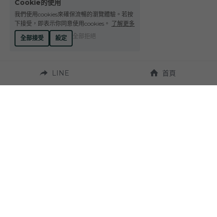
Cookie的使用
Le Petit Domaine de Gimios
Weightstone 威石東酒莊
我們使用cookies來確保流暢的瀏覽體驗。若按
下接受，即表示你同意使用cookies。
了解更多
Domaine du Pas de lEscalette
全部拒絕
全部接受
設定
Domaine Leon Barral
LINE
首頁
Domaine Gardiés
Domaine Gauby
營業時間：
週一至週六 10:00~19:00
聯繫我們：
地址：
Tel. +886-4-23272924
台中市西區台灣大道
二段331號 
Fax. +886-4-23270037
（近草悟道）