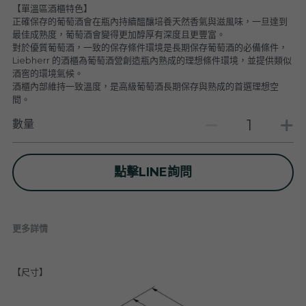
【單溫區酒櫃特色】
普羅旺斯 Provence
Catherine et Patrick Bottex
Cros des Calades
Domaine des Graves d Ardonnéau
正確保存的葡萄酒會在瓶內持續醞釀培養天然香氣與滋風味，一旦達到
最佳成熟度，葡萄酒會變得更加醇厚有深度且更豐富。
諾曼第 Normandy
Domaine Labet
Domaine Montirius
Château Climes
Clos de lOurs
對於優質葡萄酒，一致的保存條件環境是長期保存葡萄酒的必備條件，
Liebherr 的酒櫃為葡萄酒營創造瓶內熟成的理想條件環境，並提供類似
酒窖的環境氣候。
羅亞爾河 - 南特 Loire - Pays Nantais
Domaine Berthet-Bondet
Cave de Tain
Champ des Treilles
Eric Bordelet
酒櫃內部維持一致溫度，是高級葡萄酒長期保存與熟成的首選理想空
間。
羅亞爾河 - 安如 Loire - Anjou
Château Surain
Complémen'Terre
數量
羅亞爾河 - 都漢 Loire - Touraine
Château Dompierre
Eric Morgat
羅亞爾河 - 中央區 Loire - Centre
Terre de lElu
Domaine des Grandes Esperances
點擊LINE詢問
朗格多克胡西雍 Languedoc-Roussillon
Chateau de Fosse-Seche
Domaine de Cezin
Vincent Pinard
更多詳情
科西嘉 Corsica
Domaine de Bablut
Julien Coutois
Domaine Fouassier
Domaine Pujol
西南區 Sud-Ouest
Domaine des Pothiers
Domaine Vial-Magneres
Domaine Vico / Clos Venturi
【尺寸】
台灣 Taiwan
Domaine Peyre Rose
Domaine Comte Abbatucci
Clos Thou