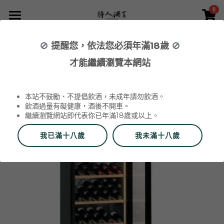
0
×
×
部落格分類
商品分類
首頁
🚫
提醒您，依法您必須年滿18歲
🚫
返回
所有商品分類
NEWS 最新消息與活動
葡萄酒 Wines
才能繼續瀏覽本網站
品酒活動與餐酒會 Wine Events
WINERIES 代理酒莊
2026 中秋禮盒
所有分類
本站不鼓勵、不提倡飲酒，未成年請勿飲酒。
2026 中秋精選禮盒
最新消息 News
飲酒過量有礙健康，酒後不開車。
繼續瀏覽網站即代表你已年滿18歲或以上。
2026 Labet 套組
雙瓶禮盒
酒莊 Wineries
我已滿十八歲
我未滿十八歲
阿爾薩斯 Alsace
單瓶禮盒
更多
香檳區 Champagne
Du Vin aux Liens
威石東聯名 Bī-lâi II
搜索
布根地 Bourgogne - 夏布利 Chablis
Domaine Zind-Humbrecht
Dom Pérignon
品酒會與餐酒會 Events
布根地 Bourgogne - 夜丘區 Côte de
Domaine Schoffit
Champagne Barrat-Masson
Domaine Daniel-Etienne Defaix
酒器 Accessories