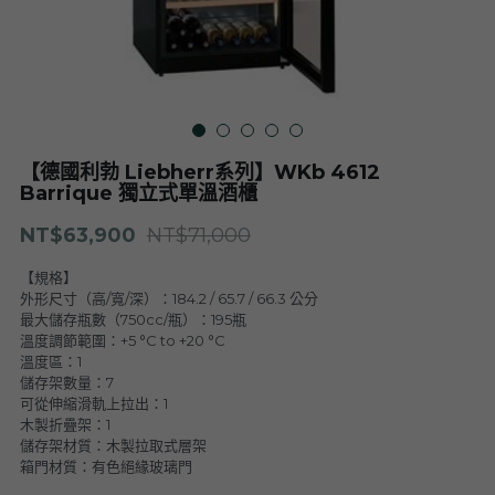
Nuits
F. Meyer
Champagne Bauget-Jouette
Bailly Lapierre
夥伴 Partners
布根地 Bourgogne - 伯恩丘 Côte de
Domaine Tortochot
Beaune-1
Champagne A.Bergère
Alain Hudelot-Noëllat
布根地 Bourgogne - 伯恩丘 Côte de
Pierre Boisson
Beaune-2
Charles Van Canneyt
【德國利勃 Liebherr系列】WKb 4612
Domaine Jacques Prieur
Barrique 獨立式單溫酒櫃
布根地 Bourgogne - 夏隆內丘 Côte
Albert Morot
Recrue des Sens
Chalonnaise
Pierre Girardin
NT$63,900
NT$71,000
Aurélien Verdet
布根地 Bourgogne - 馬貢內 Mâconnais
Les Champs de Thémis
Maxime Dubuet-Boillot
【規格】
外形尺寸（高/寬/深）：184.2 / 65.7 / 66.3 公分
Domaine Dugat-Py
薄酒萊 Beaujolais
Roc Breïa
最大儲存瓶數（750cc/瓶）：195瓶
Domaine Nicolas Rossignol
溫度調節範圍：+5 °C to +20 °C
Antoine Lienhardt
溫度區：1
侏羅與薩瓦區 Jura et Savoie
Domaine du Clos des Rocs
Domaine Saint-Cyr
Domaine Nicolas Perrault
儲存架數量：7
可從伸縮滑軌上拉出：1
Domaine Audiffred
隆河 Rhône
Domaine Nicolas Maillet
Bonnet Cotton
Les Bottes Rouges
木製折疊架：1
Justin Girardin
儲存架材質：木製拉取式層架
波爾多 Bordeaux
Maison Philippe Grisard
Château Fortia
箱門材質：有色絕緣玻璃門
Domaine Bonnardot