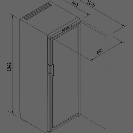
Le Petit Domaine de Gimios
Weightstone 威石東酒莊
Domaine du Pas de lEscalette
Domaine Leon Barral
Domaine Gardiés
Domaine Gauby