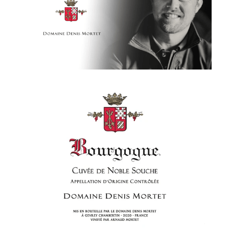
Nuits
F. Meyer
Champagne Bauget-Jouette
Bailly Lapierre
夥伴 Partners
布根地 Bourgogne - 伯恩丘 Côte de
Domaine Tortochot
Beaune-1
Champagne A.Bergère
Alain Hudelot-Noëllat
布根地 Bourgogne - 伯恩丘 Côte de
Pierre Boisson
Beaune-2
Charles Van Canneyt
Domaine Jacques Prieur
布根地 Bourgogne - 夏隆內丘 Côte
Albert Morot
Recrue des Sens
Chalonnaise
Pierre Girardin
Aurélien Verdet
布根地 Bourgogne - 馬貢內 Mâconnais
Les Champs de Thémis
Maxime Dubuet-Boillot
Domaine Dugat-Py
薄酒萊 Beaujolais
Roc Breïa
Domaine Nicolas Rossignol
Antoine Lienhardt
侏羅與薩瓦區 Jura et Savoie
Domaine du Clos des Rocs
Domaine Saint-Cyr
Domaine Nicolas Perrault
Domaine Audiffred
隆河 Rhône
Domaine Nicolas Maillet
Bonnet Cotton
Les Bottes Rouges
Justin Girardin
波爾多 Bordeaux
Maison Philippe Grisard
Château Fortia
Domaine Bonnardot