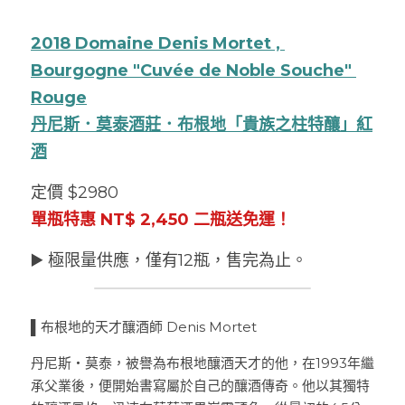
普羅旺斯 Provence
Catherine et Patrick Bottex
Cros des Calades
Domaine des Graves d Ardonnéau
2018 Domaine Denis Mortet , 
諾曼第 Normandy
Domaine Labet
Domaine Montirius
Château Climes
Clos de lOurs
Bourgogne "Cuvée de Noble Souche" 
Rouge
羅亞爾河 - 南特 Loire - Pays Nantais
Domaine Berthet-Bondet
Cave de Tain
Champ des Treilles
Eric Bordelet
丹尼斯．莫泰酒莊．布根地「貴族之柱特釀」紅
羅亞爾河 - 安如 Loire - Anjou
Château Surain
Complémen'Terre
酒
羅亞爾河 - 都漢 Loire - Touraine
Château Dompierre
Eric Morgat
定價 $2980
單瓶特惠 NT$ 2,450 二瓶送免運！
羅亞爾河 - 中央區 Loire - Centre
Terre de lElu
Domaine des Grandes Esperances
▶️ 極限量供應，僅有12瓶，
售完為止。
朗格多克胡西雍 Languedoc-Roussillon
Chateau de Fosse-Seche
Domaine de Cezin
Vincent Pinard
科西嘉 Corsica
Domaine de Bablut
Julien Coutois
Domaine Fouassier
Domaine Pujol
▌布根地的天才釀酒師 Denis Mortet
西南區 Sud-Ouest
Domaine des Pothiers
Domaine Vial-Magneres
Domaine Vico / Clos Venturi
丹尼斯・莫泰，被譽為布根地釀酒天才的他，在1993年繼
承父業後，便開始書寫屬於自己的釀酒傳奇。他以其獨特
台灣 Taiwan
Domaine Peyre Rose
Domaine Comte Abbatucci
Clos Thou