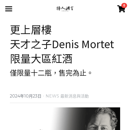
×
0
商品分類
首頁
更上層樓
所有商品分類
葡萄酒 Wines
天才之子Denis Mortet
2026 中秋禮盒
所有分類
限量大區紅酒
2026 中秋精選禮盒
最新消息 News
僅限量十二瓶，售完為止。
2026 Labet 套組
雙瓶禮盒
酒莊 Wineries
阿爾薩斯 Alsace
單瓶禮盒
更多
·
2024年10月23日
NEWS 最新消息與活動
香檳區 Champagne
Du Vin aux Liens
威石東聯名 Bī-lâi II
搜索
布根地 Bourgogne - 夏布利 Chablis
Domaine Zind-Humbrecht
Dom Pérignon
品酒會與餐酒會 Events
布根地 Bourgogne - 夜丘區 Côte de
Domaine Schoffit
Champagne Barrat-Masson
Domaine Daniel-Etienne Defaix
酒器 Accessories