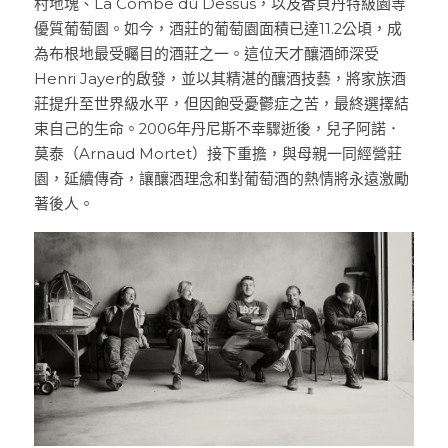
村地塊、La Combe du Dessus，以及香貝丹特級園等
優質葡萄園。如今，酒莊的葡萄園面積已達11.2公頃，成
為布根地最受矚目的酒莊之一。這位天才釀酒師深受
Henri Jayer的啟發，並以其精湛的釀酒技藝，將家族酒
莊提升至世界級水平，但因飽受憂鬱症之苦，最終選擇結
束自己的生命。2006年丹尼斯不幸驟逝後，兒子阿諾．
莫泰（Arnaud Mortet）接下重擔，與母親一同經營莊
園，延續傳奇，讓釀酒理念和對葡萄酒的熱情將永遠激勵
著後人。