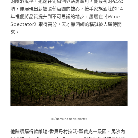
的釀酒風格，迅速在葡萄酒界嶄露頭角。從最初的4.5公
頃，便展現出對擴張葡萄園的雄心，接手家族酒莊的 14 
Le Petit Domaine de Gimios
Weightstone 威石東酒莊
年裡便將品質提升到不可思議的地步，屢屢在《Wine 
Domaine du Pas de lEscalette
Spectator》取得高分，天才釀酒師的稱號被人廣傳開
來。
Domaine Leon Barral
Domaine Gardiés
Domaine Gauby
圖 / domaine-denis-mortet
他陸續購得哲維瑞-香貝丹村拉沃-聖賈克一級園、馬沙內