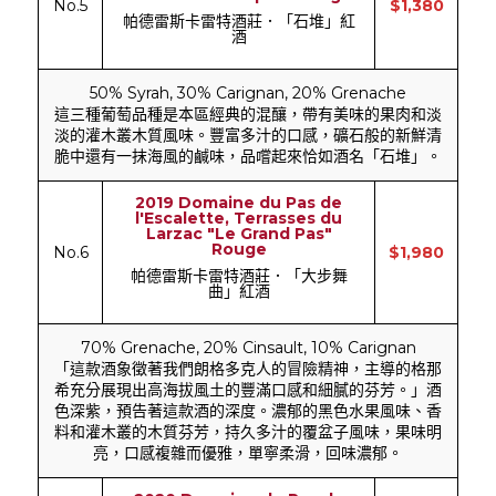
No.5
$1,380
帕德雷斯卡雷特酒莊．「石堆」紅
酒
50% Syrah, 30% Carignan, 20% Grenache
這三種葡萄品種是本區經典的混釀，帶有美味的果肉和淡
淡的灌木叢木質風味。豐富多汁的口感，礦石般的新鮮清
脆中還有一抹海風的鹹味，品嚐起來恰如酒名「石堆」。
2019 Domaine du Pas de
l'Escalette, Terrasses du
Larzac "Le Grand Pas"
Rouge
No.6
$1,980
帕德雷斯卡雷特酒莊．「大步舞
曲」紅酒
70% Grenache, 20% Cinsault, 10% Carignan
「這款酒象徵著我們朗格多克人的冒險精神，主導的格那
希充分展現出高海拔風土的豐滿口感和細膩的芬芳。」酒
色深紫，預告著這款酒的深度。濃郁的黑色水果風味、香
料和灌木叢的木質芬芳，持久多汁的覆盆子風味，果味明
亮，口感複雜而優雅，單寧柔滑，回味濃郁。