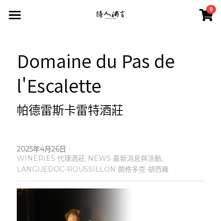
×
0
商品分類
首頁
所有商品分類
Domaine du Pas de 
葡萄酒 Wines
品酒活動與餐酒會 Wine Events
l'Escalette
2026 中秋禮盒
所有分類
2026 中秋精選禮盒
最新消息 News
帕德雷斯卡雷特酒莊
2026 Labet 套組
雙瓶禮盒
酒莊 Wineries
阿爾薩斯 Alsace
單瓶禮盒
·
更多
2025年4月26日
WINERIES 代理酒莊,
NEWS 最新消息與活動,
LANGUEDOC-ROUSSILLON 朗格多克-胡西雍
香檳區 Champagne
Du Vin aux Liens
威石東聯名 Bī-lâi II
搜索
布根地 Bourgogne - 夏布利 Chablis
Domaine Zind-Humbrecht
Dom Pérignon
品酒會與餐酒會 Events
布根地 Bourgogne - 夜丘區 Côte de
Domaine Schoffit
Champagne Barrat-Masson
Domaine Daniel-Etienne Defaix
酒器 Accessories