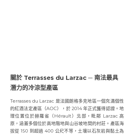
普羅旺斯 Provence
Catherine et Patrick Bottex
Cros des Calades
Domaine des Graves d Ardonnéau
諾曼第 Normandy
Domaine Labet
Domaine Montirius
Château Climes
Clos de lOurs
羅亞爾河 - 南特 Loire - Pays Nantais
Domaine Berthet-Bondet
Cave de Tain
Champ des Treilles
Eric Bordelet
羅亞爾河 - 安如 Loire - Anjou
Château Surain
Complémen'Terre
羅亞爾河 - 都漢 Loire - Touraine
Château Dompierre
Eric Morgat
羅亞爾河 - 中央區 Loire - Centre
Terre de lElu
Domaine des Grandes Esperances
關於 Terrasses du Larzac ─ 南法最具
潛力的冷涼型產區
朗格多克胡西雍 Languedoc-Roussillon
Chateau de Fosse-Seche
Domaine de Cezin
Vincent Pinard
Terrasses du Larzac 是法國朗格多克地區一個充滿個性
科西嘉 Corsica
Domaine de Bablut
Julien Coutois
Domaine Fouassier
Domaine Pujol
的紅酒法定產區（AOC），於 2014 年正式獲得認證。地
西南區 Sud-Ouest
Domaine des Pothiers
Domaine Vial-Magneres
Domaine Vico / Clos Venturi
理位置位於赫羅省（Hérault）北部，毗鄰 Larzac 高
原，涵蓋多個位於高地階地與山谷坡地間的村莊。產區海
台灣 Taiwan
Domaine Peyre Rose
Domaine Comte Abbatucci
Clos Thou
拔從 150 到超過 400 公尺不等，土壤以石灰岩與黏土為