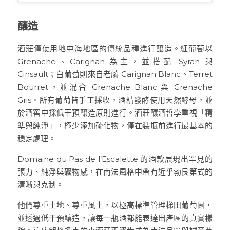
釀造
酒莊僅使用地中海地區的傳統品種進行釀造。紅葡萄以 
Grenache、Carignan 為主，並搭配 Syrah 與 
Cinsault；白葡萄則來自老藤 Carignan Blanc、Terret 
Bourret，並混合 Grenache Blanc 與 Grenache 
Gris。所有葡萄皆手工採收，酒精發酵使用天然酵母，並
於酒窖中採低干預釀造原則進行。酒莊釀酒哲學重視「精
準與純淨」，極少添加硫化物，僅在裝瓶前進行最基本的
穩定處理。
Domaine du Pas de l’Escalette 的酒款展現出罕見的
張力、純淨與礦物感，在南法風格中帶有近乎勃艮第式的
清晰與克制。
他們尊重土地、尊重風土，以極高標準管理梯田葡萄園，
並透過低干預釀造，讓每一瓶酒都能表達出產區的真實樣