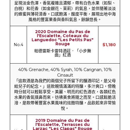
呈現淡金色澤，香氣複雜且濃郁，帶有白色水果（如梨、
白桃）和花香（如金銀花、茉莉）的氣息，並伴隨著淡淡
的蜂蜜與薄荷清香。口感飽滿，酸度平衡，展現出地中海
風格的豐富果香與香料氣息，餘韻悠長。
2020 Domaine du Pas de
l'Escalette, Coteaux du
Languedoc "Les Petits Pas"
Rouge
No.4
$1,180
帕德雷斯卡雷特酒莊．「小步舞
曲」紅酒
40% Grenache, 40% Syrah, 10% Carignan, 10%
Cinsault
「這款酒是為我們的兩個兒子所留下的釀酒印記，是父母
給兒子的紀念。」這款親情滿滿的特釀，多汁爽口，傍晚
時分就可以輕鬆享受。美麗、明亮的紅色酒衣，各類紅色
水果的香氣撲鼻而來，彷彿美食將隨之而至。口感鬆脆活
潑，是款帶著豐富水果風味的炫酷特釀，品飲起來非常愉
悅。
2019 Domaine du Pas de
l'Escalette, Terrasses du
Larzac "Les Clapas" Rouge