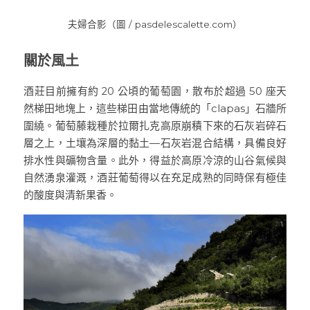
夫婦合影（圖 / pasdelescalette.com）
關於風土
酒莊目前擁有約 20 公頃的葡萄園，散布於超過 50 座天
然梯田地塊上，這些梯田由當地傳統的「clapas」石牆所
圍繞。葡萄藤栽種於拉爾扎克高原崩積下來的石灰岩碎石
層之上，土壤為深層的黏土—石灰岩混合結構，具備良好
排水性與礦物含量。此外，得益於高原冷涼的山谷氣候與
自然湧泉灌溉，酒莊葡萄得以在充足成熟的同時保有極佳
的酸度與清新果香。