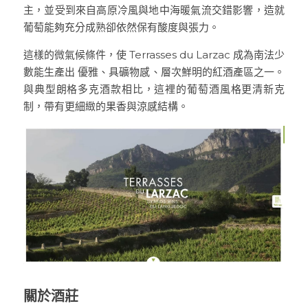
主，並受到來自高原冷風與地中海暖氣流交錯影響，造就
Le Petit Domaine de Gimios
Weightstone 威石東酒莊
葡萄能夠充分成熟卻依然保有酸度與張力。
Domaine du Pas de lEscalette
這樣的微氣候條件，使 Terrasses du Larzac 成為南法少
數能生產出 優雅、具礦物感、層次鮮明的紅酒產區之一。
Domaine Leon Barral
與典型朗格多克酒款相比，這裡的葡萄酒風格更清新克
制，帶有更細緻的果香與涼感結構。
Domaine Gardiés
Domaine Gauby
關於酒莊