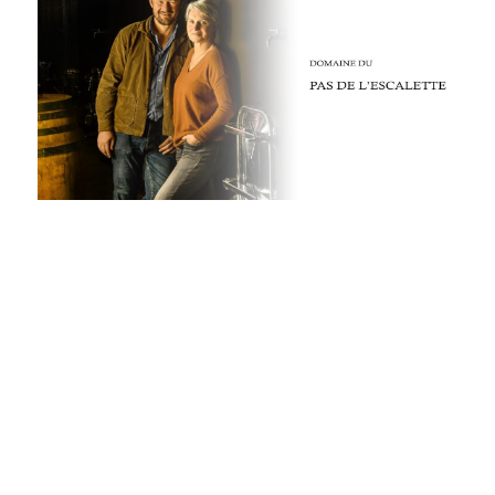
Nuits
F. Meyer
Champagne Bauget-Jouette
Bailly Lapierre
夥伴 Partners
布根地 Bourgogne - 伯恩丘 Côte de
Domaine Tortochot
Beaune-1
Champagne A.Bergère
Alain Hudelot-Noëllat
布根地 Bourgogne - 伯恩丘 Côte de
Pierre Boisson
Beaune-2
Charles Van Canneyt
Domaine Jacques Prieur
布根地 Bourgogne - 夏隆內丘 Côte
Albert Morot
Recrue des Sens
Chalonnaise
Pierre Girardin
Aurélien Verdet
布根地 Bourgogne - 馬貢內 Mâconnais
Les Champs de Thémis
Maxime Dubuet-Boillot
Domaine Dugat-Py
薄酒萊 Beaujolais
Roc Breïa
Domaine Nicolas Rossignol
Antoine Lienhardt
侏羅與薩瓦區 Jura et Savoie
Domaine du Clos des Rocs
Domaine Saint-Cyr
Domaine Nicolas Perrault
Domaine Audiffred
隆河 Rhône
Domaine Nicolas Maillet
Bonnet Cotton
Les Bottes Rouges
Justin Girardin
波爾多 Bordeaux
Maison Philippe Grisard
Château Fortia
Domaine Bonnardot