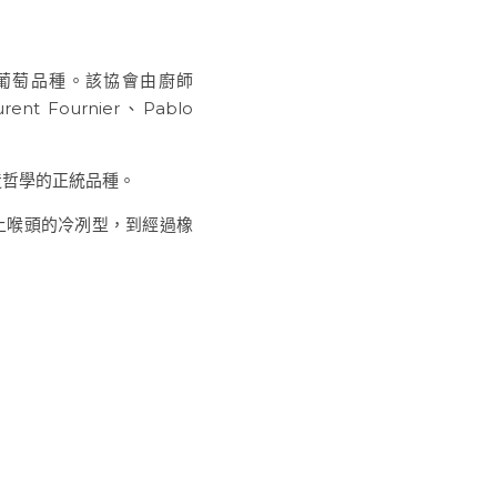
té 葡萄品種。該協會由廚師 
nt Fournier、Pablo 
釀造哲學的正統品種。
、直上喉頭的冷冽型，到經過橡