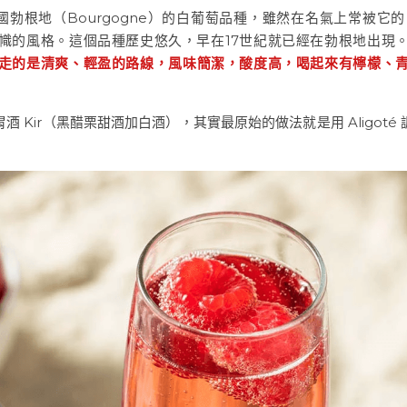
自法國勃根地（Bourgogne）的白葡萄品種，雖然在名氣上常被它的「同
幟的風格。這個品種歷史悠久，早在17世紀就已經在勃根地出現
oté 走的是清爽、輕盈的路線，風味簡潔，酸度高，喝起來有檸檬
 Kir（黑醋栗甜酒加白酒），其實最原始的做法就是用 Aligot