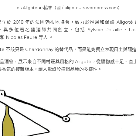
Les Aligoteurs協會（
圖 / aligoteurs.wordpress.com）
 是一個成立於 2018 年的法國勃根地協會，致力於推廣和保護 Aligo
celle 與多位著名釀酒師共同創立，包括 Sylvain Pataille、Laure
和 Nicolas Faure 等人 。
oté 不該只是 Chardonnay 的替代品，而是能夠獨立表現風土與
s 每年舉辦品酒會，展示來自不同村莊與風格的 Aligoté，從礦物感十足
果香氣的複雜版本，讓人驚訝於這個品種的多樣性。