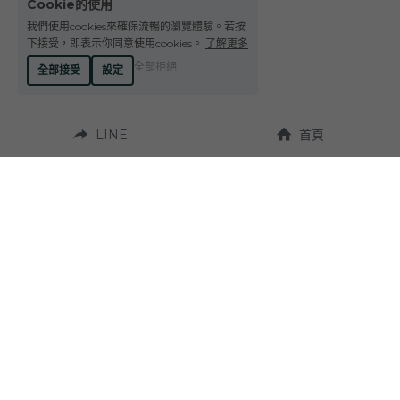
Cookie的使用
Le Petit Domaine de Gimios
Weightstone 威石東酒莊
我們使用cookies來確保流暢的瀏覽體驗。若按
下接受，即表示你同意使用cookies。
了解更多
Domaine du Pas de lEscalette
全部拒絕
全部接受
設定
Domaine Leon Barral
LINE
首頁
Domaine Gardiés
Domaine Gauby
營業時間：
週一至週六 10:00~19:00
聯繫我們：
地址：
Tel. +886-4-23272924
台中市西區台灣大道
二段331號 
Fax. +886-4-23270037
（近草悟道）