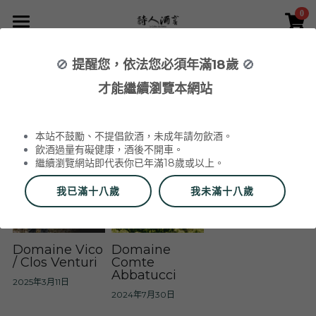
0
×
×
部落格分類
商品分類
首頁
🚫
提醒您，依法您必須年滿18歲
🚫
所有商品分類
NEWS 最新消息與活動
葡萄酒 Wines
才能繼續瀏覽本網站
全部
NEWS 最新消息與活動
品酒活動與餐酒會 Wine Events
WINERIES 代理酒莊
2026 中秋禮盒
所有分類
本站不鼓勵、不提倡飲酒，未成年請勿飲酒。
2026 中秋精選禮盒
最新消息 News
飲酒過量有礙健康，酒後不開車。
繼續瀏覽網站即代表你已年滿18歲或以上。
2026 Labet 套組
雙瓶禮盒
酒莊 Wineries
我已滿十八歲
我未滿十八歲
阿爾薩斯 Alsace
單瓶禮盒
更多
香檳區 Champagne
Du Vin aux Liens
威石東聯名 Bī-lâi II
搜索
Domaine Vico
Domaine
/ Clos Venturi
Comte
Abbatucci
布根地 Bourgogne - 夏布利 Chablis
Domaine Zind-Humbrecht
Dom Pérignon
品酒會與餐酒會 Events
2025年3月11日
2024年7月30日
布根地 Bourgogne - 夜丘區 Côte de
Domaine Schoffit
Champagne Barrat-Masson
Domaine Daniel-Etienne Defaix
酒器 Accessories